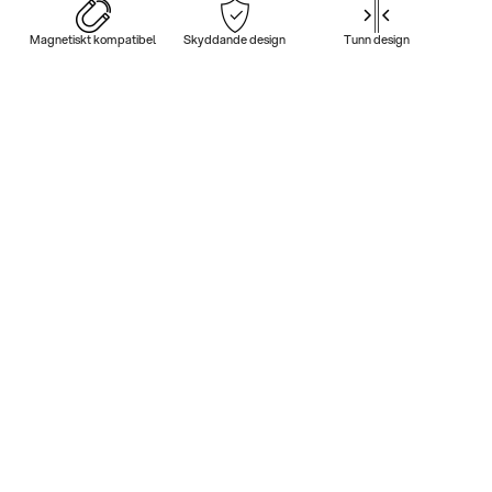
Magnetiskt kompatibel
Skyddande design
Tunn design