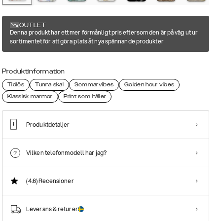
OUTLET
Denna produkt har ett mer förmånligt pris eftersom den är på väg ut ur
sortimentet för att göra plats åt nya spännande produkter
Produktinformation
Tidlös
Tunna skal
Sommarvibes
Golden hour vibes
Klassisk marmor
Print som håller
Produktdetaljer
Vilken telefonmodell har jag?
(4.6)
Recensioner
Leverans & returer