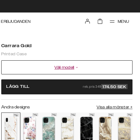
MENU
ERBJUDANDEN
Carrara Gold
Printed Case
Välj modell
rek. pris 349
LÄGG TILL
174.50
SEK
Andra designs
Visa alla mönster
+