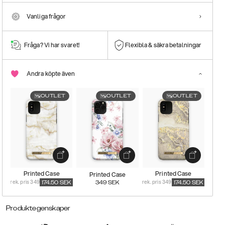
Vanliga frågor
Fråga? Vi har svaret!
Flexibla & säkra betalningar
Andra köpte även
OUTLET
OUTLET
OUTLET
Printed Case
Printed Case
Printed Case
rek. pris 349
rek. pris 349
174.50
SEK
349
SEK
174.50
SEK
Produktegenskaper