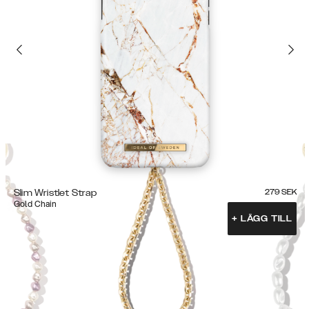
Slim Wristlet Strap
279
SEK
Gold Chain
+
LÄGG TILL