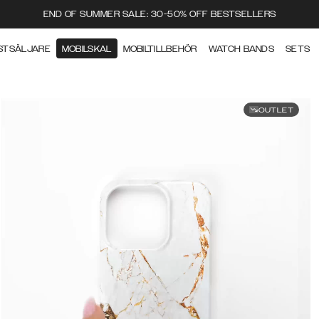
END OF SUMMER SALE: 30-50% OFF BESTSELLERS
STSÄLJARE
MOBILSKAL
MOBILTILLBEHÖR
WATCH BANDS
SETS
OUTLET