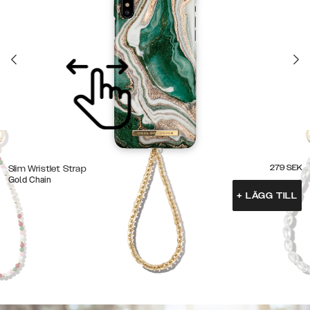
279
SEK
Slim Wristlet Strap
Gold Chain
+
LÄGG TILL