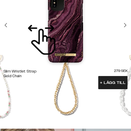
279
SEK
Slim Wristlet Strap
Gold Chain
+
LÄGG TILL