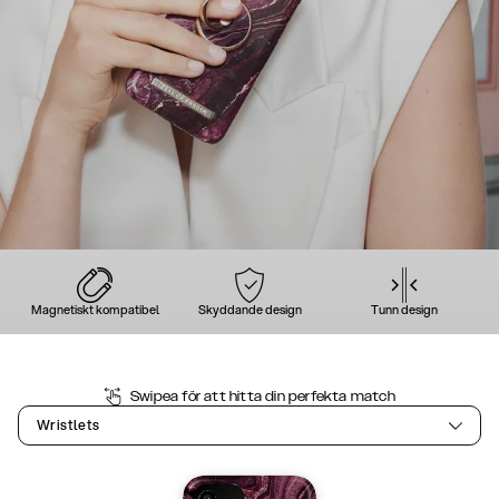
Magnetiskt kompatibel
Skyddande design
Tunn design
Swipea för att hitta din perfekta match
Wristlets