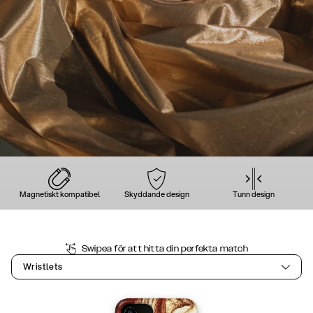
Magnetiskt kompatibel
Skyddande design
Tunn design
Swipea för att hitta din perfekta match
Wristlets