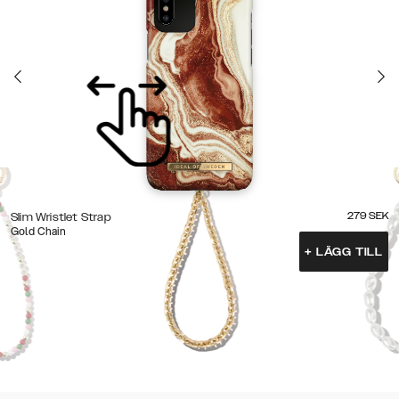
279
SEK
Slim Wristlet Strap
Gold Chain
+
LÄGG TILL