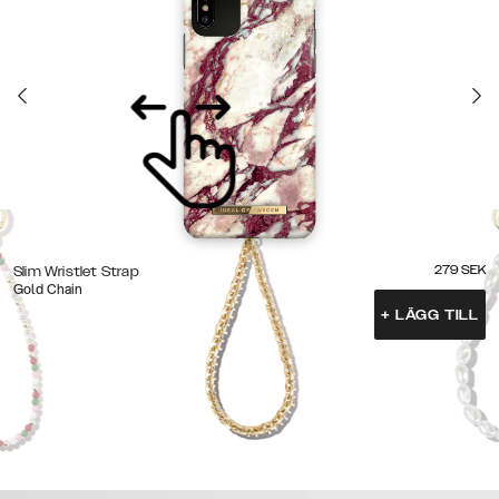
279
SEK
Slim Wristlet Strap
Gold Chain
+
LÄGG TILL