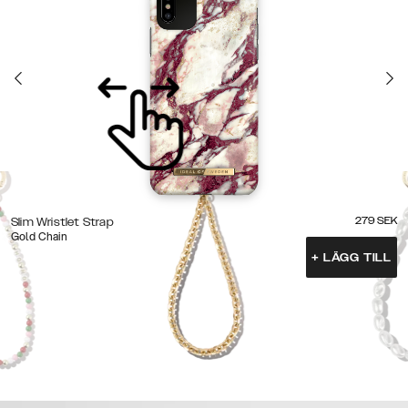
279
SEK
Slim Wristlet Strap
Gold Chain
+
LÄGG TILL