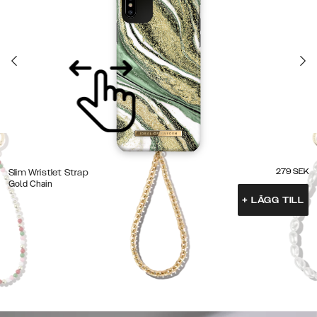
279
SEK
Slim Wristlet Strap
Gold Chain
+
LÄGG TILL