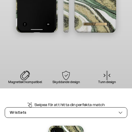
Magnetiskt kompatibel
Skyddande design
Tunn design
Swipea för att hitta din perfekta match
Wristlets