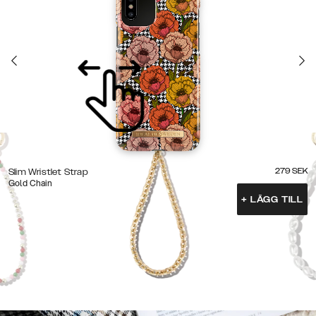
279
SEK
Slim Wristlet Strap
Gold Chain
+
LÄGG TILL