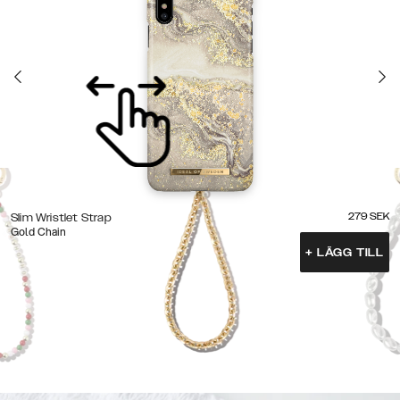
279
SEK
Slim Wristlet Strap
Gold Chain
+
LÄGG TILL