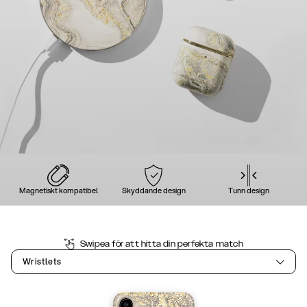
Magnetiskt kompatibel
Skyddande design
Tunn design
Swipea för att hitta din perfekta match
Wristlets