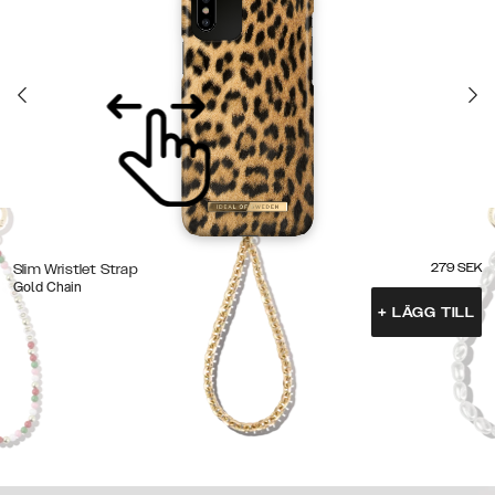
279
SEK
Slim Wristlet Strap
Gold Chain
+
LÄGG TILL