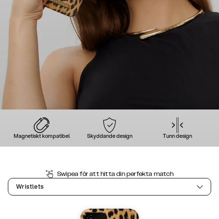
Magnetiskt kompatibel
Skyddande design
Tunn design
Swipea för att hitta din perfekta match
Wristlets