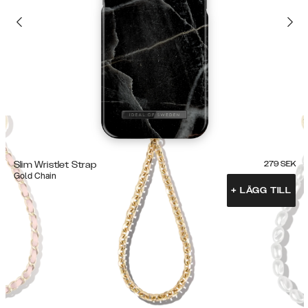
Slim Wristlet Strap
279
SEK
Gold Chain
+
LÄGG TILL