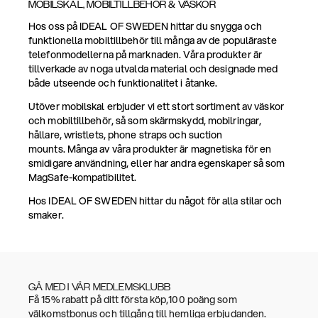
MOBILSKAL, MOBILTILLBEHÖR & VÄSKOR
Hos oss på IDEAL OF SWEDEN hittar du snygga och
funktionella mobiltillbehör till många av de populäraste
telefonmodellerna på marknaden. Våra produkter är
tillverkade av noga utvalda material och designade med
både utseende och funktionalitet i åtanke.
Utöver mobilskal erbjuder vi ett stort sortiment av väskor
och mobiltillbehör, så som skärmskydd, mobilringar,
hållare, wristlets, phone straps och suction
mounts. Många av våra produkter är magnetiska för en
smidigare användning, eller har andra egenskaper så som
MagSafe-kompatibilitet.
Hos IDEAL OF SWEDEN hittar du något för alla stilar och
smaker.
GÅ MED I VÅR MEDLEMSKLUBB
Få 15% rabatt på ditt första köp,100 poäng som
välkomstbonus och tillgång till hemliga erbjudanden.