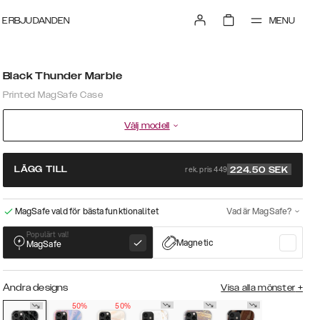
MENU
ERBJUDANDEN
Black Thunder Marble
Printed MagSafe Case
Välj modell
rek. pris 449
LÄGG TILL
224.50
SEK
MagSafe vald för bästa funktionalitet
Vad är MagSafe?
Populärt val!
Magnetic
MagSafe
Andra designs
Visa alla mönster
+
50%
50%