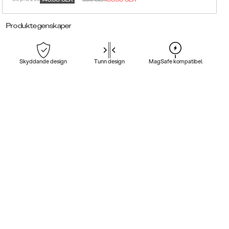
Produktegenskaper
Skyddande design
Tunn design
MagSafe kompatibel