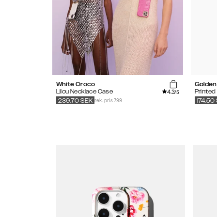
White Croco
Golden 
4.3
Lilou Necklace Case
Printed
/5
rek. pris 799
239.70
SEK
174.50