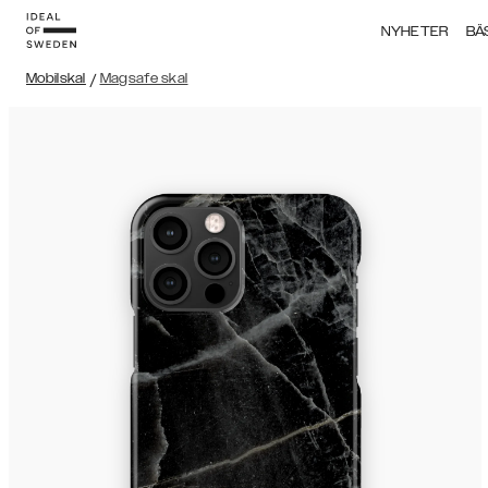
NYHETER
BÄ
Mobilskal
/
Magsafe skal