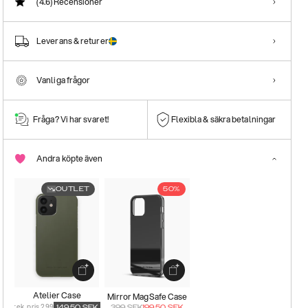
(4.6)
Recensioner
Leverans & returer
Vanliga frågor
Fråga? Vi har svaret!
Flexibla & säkra betalningar
Andra köpte även
OUTLET
50%
Atelier Case
Mirror MagSafe Case
rek. pris 299
149.50
SEK
399
SEK
199.50
SEK