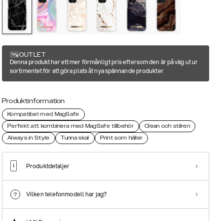
OUTLET
Denna produkt har ett mer förmånligt pris eftersom den är på väg ut ur
sortimentet för att göra plats åt nya spännande produkter
Produktinformation
Kompatibel med MagSafe
Perfekt att kombinera med MagSafe tillbehör
Clean och stilren
Always in Style
Tunna skal
Print som håller
Produktdetaljer
Vilken telefonmodell har jag?