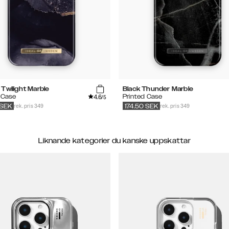
Twilight Marble
Black Thunder Marble
4.6
 Case
Printed Case
/5
rek. pris 349
rek. pris 349
SEK
174.50
SEK
Liknande kategorier du kanske uppskattar