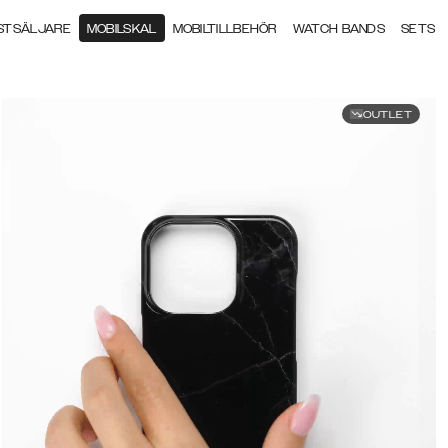
STSÄLJARE
MOBILSKAL
MOBILTILLBEHÖR
WATCH BANDS
SETS
OUTLET