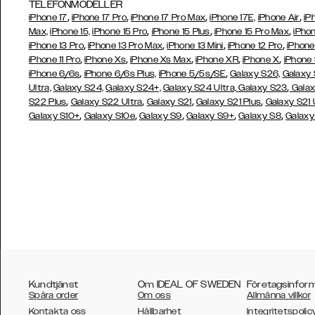
TELEFONMODELLER
,
,
,
,
iPhone 17
iPhone 17 Pro
iPhone 17 Pro Max
iPhone 17E,
iPhone Air
iP
,
,
,
Max,
iPhone 15,
iPhone 15 Pro
iPhone 15 Plus
iPhone 15 Pro Max
iPhon
,
,
,
,
iPhone 13 Pro
iPhone 13 Pro Max
iPhone 13 Mini
iPhone 12 Pro
iPhone
,
,
,
,
,
iPhone 11 Pro
iPhone Xs
iPhone Xs Max
iPhone XR
iPhone X
iPhone
,
,
iPhone 6/6s
iPhone 6/6s Plus,
iPhone 5/5s/SE
Galaxy S26,
Galaxy
,
Ultra,
Galaxy S24,
Galaxy S24+,
Galaxy S24 Ultra,
Galaxy S23
Galax
,
,
,
,
S22 Plus
Galaxy S22 Ultra
Galaxy S21
Galaxy S21 Plus
Galaxy S21 
,
,
,
,
,
Galaxy S10+
Galaxy S10e
Galaxy S9
Galaxy S9+
Galaxy S8
Galaxy
Kundtjänst
Om IDEAL OF SWEDEN
Företagsinfor
Spåra order
Om oss
Allmänna villkor
Kontakta oss
Hållbarhet
Integritetspolic