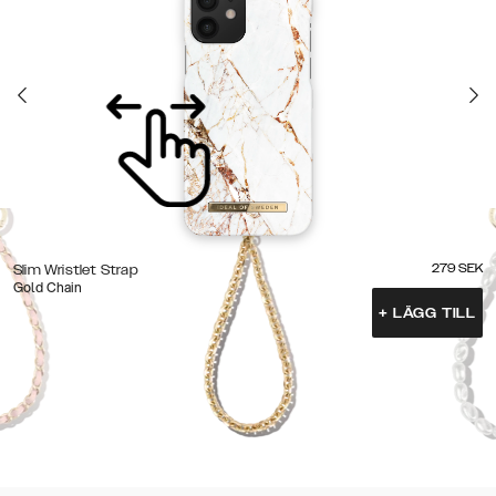
279
SEK
Slim Wristlet Strap
Gold Chain
+
LÄGG TILL