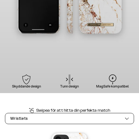
Skyddande design
Tunn design
MagSafe kompatibel
Swipea för att hitta din perfekta match
Wristlets