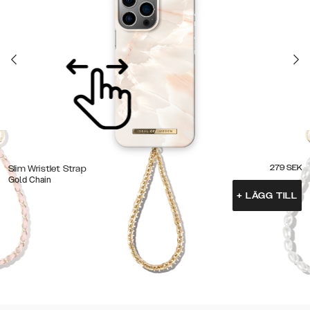
279
SEK
Slim Wristlet Strap
Gold Chain
+
LÄGG TILL