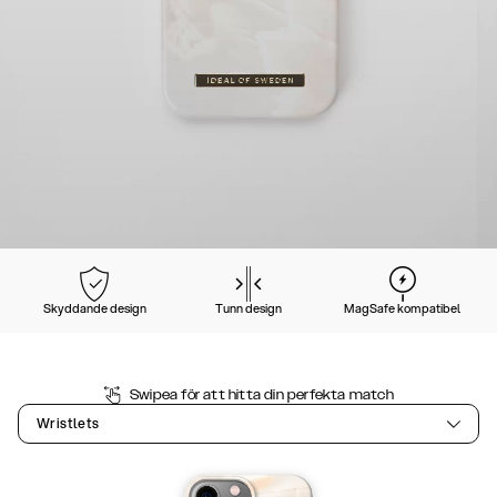
Skyddande design
Tunn design
MagSafe kompatibel
Swipea för att hitta din perfekta match
Wristlets