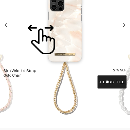
279
SEK
Slim Wristlet Strap
Gold Chain
+
LÄGG TILL