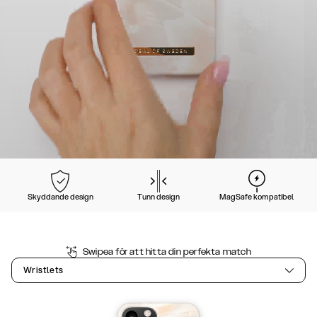
Skyddande design
Tunn design
MagSafe kompatibel
Swipea för att hitta din perfekta match
Wristlets