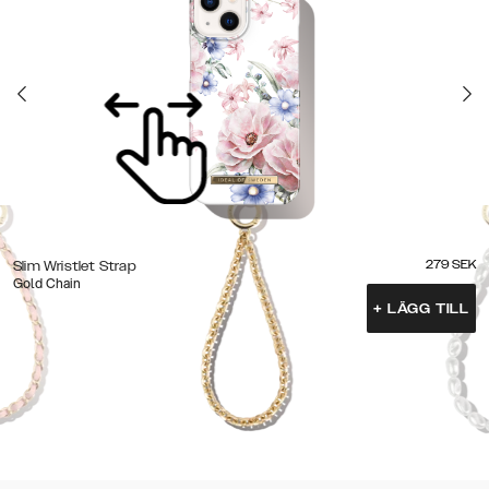
279
SEK
Slim Wristlet Strap
Gold Chain
+
LÄGG TILL