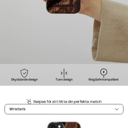
Skyddande design
Tunn design
MagSafe kompatibel
Swipea för att hitta din perfekta match
Wristlets