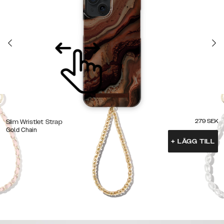
279
SEK
Slim Wristlet Strap
Gold Chain
+
LÄGG TILL