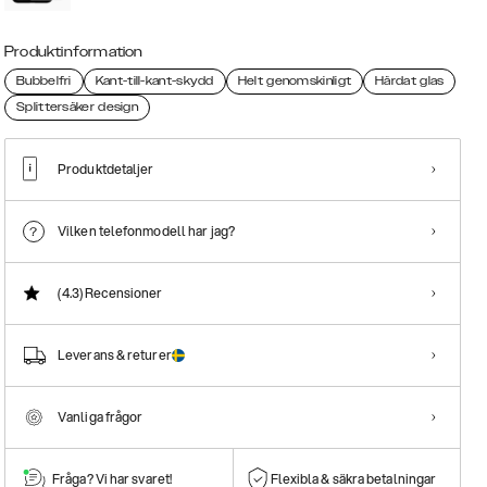
Produktinformation
Bubbelfri
Kant-till-kant-skydd
Helt genomskinligt
Härdat glas
Splittersäker design
Produktdetaljer
Vilken telefonmodell har jag?
(4.3)
Recensioner
Leverans & returer
Vanliga frågor
Fråga? Vi har svaret!
Flexibla & säkra betalningar