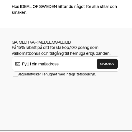
Hos IDEAL OF SWEDEN hittar du något för alla stilar och
smaker.
GÅ MED I VÅR MEDLEMSKLUBB
Få 15% rabatt på ditt första köp,100 poäng som
välkomstbonus och tillgång till hemliga erbjudanden.
SKICKA
Jag samtycker i enlighet med
integritetspolicyn
.