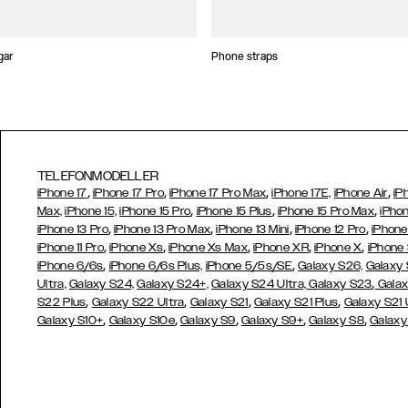
gar
Phone straps
TELEFONMODELLER
,
,
,
,
iPhone 17
iPhone 17 Pro
iPhone 17 Pro Max
iPhone 17E,
iPhone Air
iP
,
,
,
Max,
iPhone 15,
iPhone 15 Pro
iPhone 15 Plus
iPhone 15 Pro Max
iPhon
,
,
,
,
iPhone 13 Pro
iPhone 13 Pro Max
iPhone 13 Mini
iPhone 12 Pro
iPhone
,
,
,
,
,
iPhone 11 Pro
iPhone Xs
iPhone Xs Max
iPhone XR
iPhone X
iPhone
,
,
iPhone 6/6s
iPhone 6/6s Plus,
iPhone 5/5s/SE
Galaxy S26,
Galaxy
,
Ultra,
Galaxy S24,
Galaxy S24+,
Galaxy S24 Ultra,
Galaxy S23
Galax
,
,
,
,
S22 Plus
Galaxy S22 Ultra
Galaxy S21
Galaxy S21 Plus
Galaxy S21 
,
,
,
,
,
Galaxy S10+
Galaxy S10e
Galaxy S9
Galaxy S9+
Galaxy S8
Galaxy