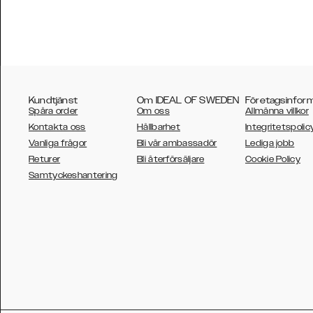
Kundtjänst
Om IDEAL OF SWEDEN
Företagsinfor
Spåra order
Om oss
Allmänna villkor
Kontakta oss
Hållbarhet
Integritetspolic
Vanliga frågor
Bli vår ambassadör
Lediga jobb
Returer
Bli återförsäljare
Cookie Policy
AUSTRALIA
Samtyckeshantering
AUSTRIA
BELGIUM
CANADA
DANSK
DEUTSCH