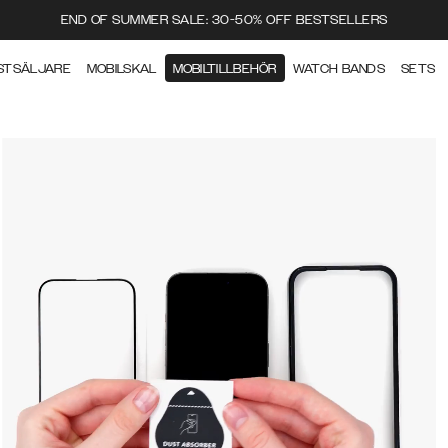
END OF SUMMER SALE: 30-50% OFF BESTSELLERS
STSÄLJARE
MOBILSKAL
MOBILTILLBEHÖR
WATCH BANDS
SETS