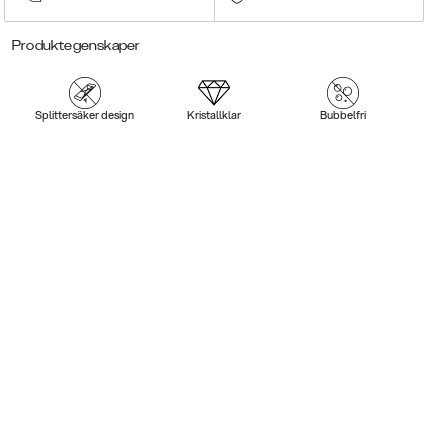
Produktegenskaper
Splittersäker design
Kristallklar
Bubbelfri