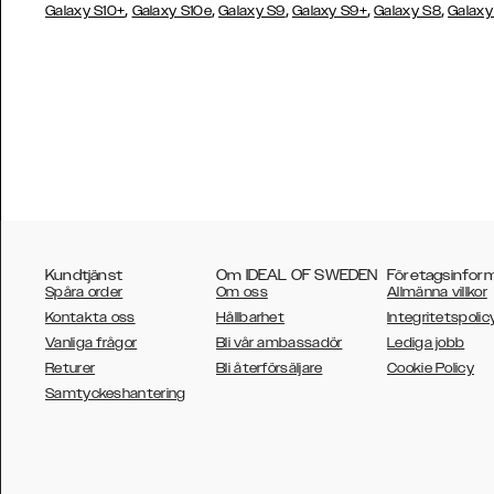
,
,
,
,
,
Galaxy S10+
Galaxy S10e
Galaxy S9
Galaxy S9+
Galaxy S8
Galaxy
Kundtjänst
Om IDEAL OF SWEDEN
Företagsinfor
Spåra order
Om oss
Allmänna villkor
Kontakta oss
Hållbarhet
Integritetspolic
Vanliga frågor
Bli vår ambassadör
Lediga jobb
Returer
Bli återförsäljare
Cookie Policy
AUSTRALIA
Samtyckeshantering
AUSTRIA
BELGIUM