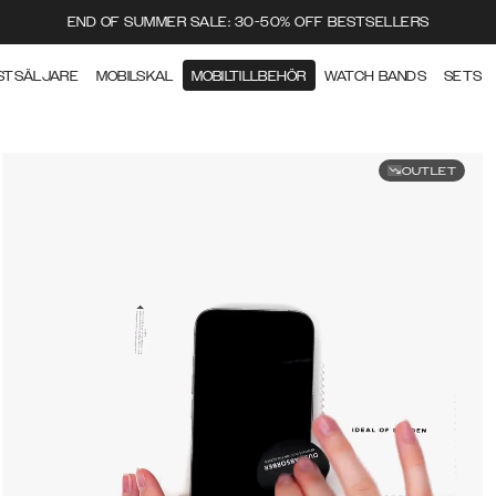
END OF SUMMER SALE: 30-50% OFF BESTSELLERS
STSÄLJARE
MOBILSKAL
MOBILTILLBEHÖR
WATCH BANDS
SETS
OUTLET