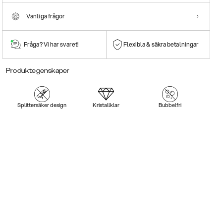
Vanliga frågor
Fråga? Vi har svaret!
Flexibla & säkra betalningar
Produktegenskaper
Splittersäker design
Kristallklar
Bubbelfri