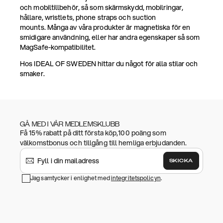
och mobiltillbehör, så som skärmskydd, mobilringar,
hållare, wristlets, phone straps och suction
mounts. Många av våra produkter är magnetiska för en
smidigare användning, eller har andra egenskaper så som
MagSafe-kompatibilitet.
Hos IDEAL OF SWEDEN hittar du något för alla stilar och
smaker.
GÅ MED I VÅR MEDLEMSKLUBB
Få 15% rabatt på ditt första köp,100 poäng som
välkomstbonus och tillgång till hemliga erbjudanden.
SKICKA
Jag samtycker i enlighet med
integritetspolicyn
.