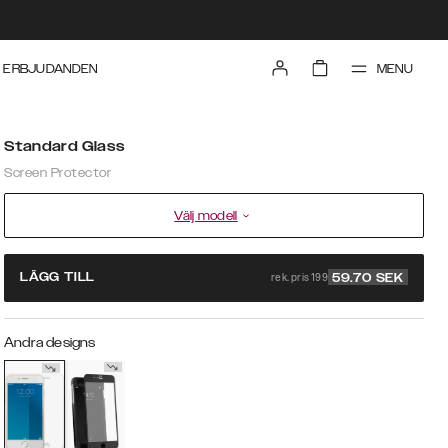
MENU
ERBJUDANDEN
Standard Glass
Screen Protector
Välj modell
rek. pris 199
LÄGG TILL
59.70
SEK
Andra designs