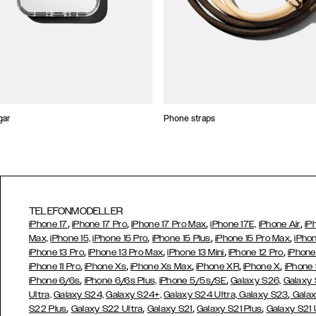
gar
Phone straps
TELEFONMODELLER
,
,
,
,
iPhone 17
iPhone 17 Pro
iPhone 17 Pro Max
iPhone 17E,
iPhone Air
iP
,
,
,
Max,
iPhone 15,
iPhone 15 Pro
iPhone 15 Plus
iPhone 15 Pro Max
iPhon
,
,
,
,
iPhone 13 Pro
iPhone 13 Pro Max
iPhone 13 Mini
iPhone 12 Pro
iPhone
,
,
,
,
,
iPhone 11 Pro
iPhone Xs
iPhone Xs Max
iPhone XR
iPhone X
iPhone
,
,
iPhone 6/6s
iPhone 6/6s Plus,
iPhone 5/5s/SE
Galaxy S26,
Galaxy
,
Ultra,
Galaxy S24,
Galaxy S24+,
Galaxy S24 Ultra,
Galaxy S23
Galax
,
,
,
,
S22 Plus
Galaxy S22 Ultra
Galaxy S21
Galaxy S21 Plus
Galaxy S21 