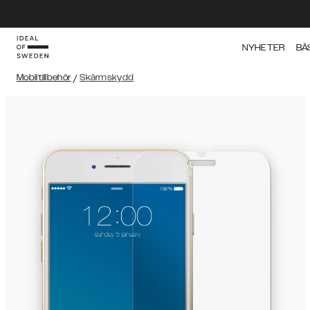
NYHETER
BÄ
Mobiltillbehör
/
Skärmskydd