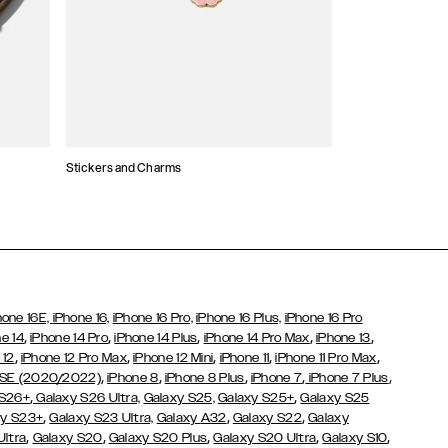
Stickers and Charms
Korthållare
hone 16E,
iPhone 16,
iPhone 16 Pro,
iPhone 16 Plus,
iPhone 16 Pro
,
,
,
,
,
e 14
iPhone 14 Pro
iPhone 14 Plus
iPhone 14 Pro Max
iPhone 13
,
,
,
,
,
 12
iPhone 12 Pro Max
iPhone 12 Mini
iPhone 11
iPhone 11 Pro Max
,
,
,
,
,
 SE (2020/2022)
iPhone 8
iPhone 8 Plus
iPhone 7
iPhone 7 Plus
,
,
 S26+
Galaxy S26 Ultra,
Galaxy S25,
Galaxy S25+
Galaxy S25
,
,
,
y S23+
Galaxy S23 Ultra,
Galaxy
A32
Galaxy S22
Galaxy
,
,
,
,
,
Ultra
Galaxy S20
Galaxy S20 Plus
Galaxy S20 Ultra
Galaxy S10