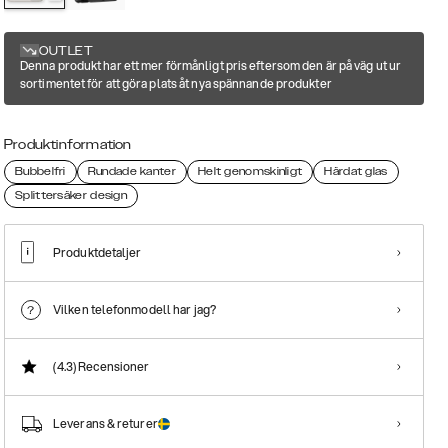
OUTLET
Denna produkt har ett mer förmånligt pris eftersom den är på väg ut ur
sortimentet för att göra plats åt nya spännande produkter
Produktinformation
Bubbelfri
Rundade kanter
Helt genomskinligt
Härdat glas
Splittersäker design
Produktdetaljer
Vilken telefonmodell har jag?
(4.3)
Recensioner
Leverans & returer