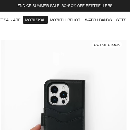
END OF SUMMER SALE: 30-50% OFF BESTSELLERS
STSÄLJARE
MOBILSKAL
MOBILTILLBEHÖR
WATCH BANDS
SETS
OUT OF STOCK