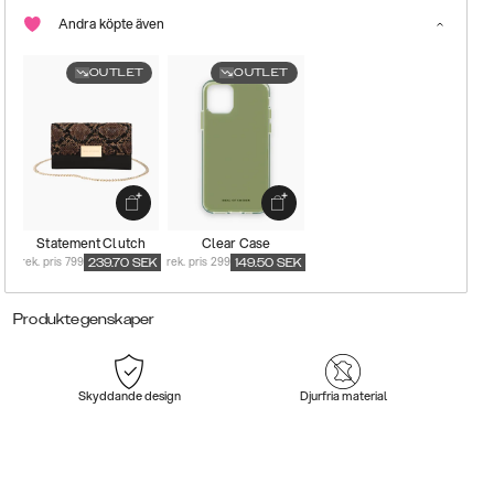
Andra köpte även
OUTLET
OUTLET
Statement Clutch
Clear Case
rek. pris 799
rek. pris 299
239.70
SEK
149.50
SEK
Produktegenskaper
Skyddande design
Djurfria material