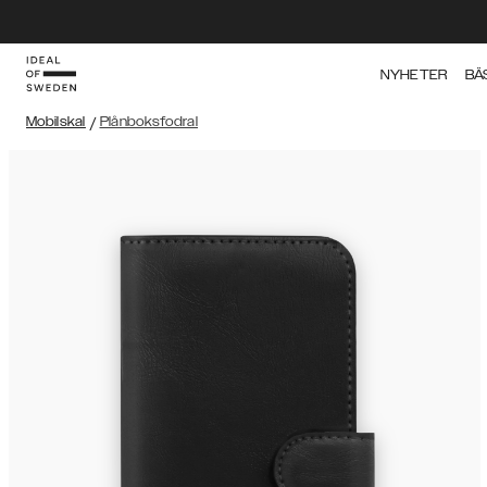
NYHETER
BÄ
Mobilskal
/
Plånboksfodral