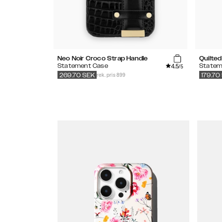
Neo Noir Croco Strap Handle
Quilted
4.5
Statement Case
Statem
/5
rek. pris 899
269.70
SEK
179.70