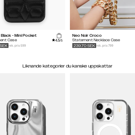
 Black - Mini Pocket
Neo Noir Croco
4.5
ent Case
Statement Necklace Case
/5
rek. pris 599
rek. pris 799
SEK
239.70
SEK
Liknande kategorier du kanske uppskattar