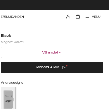
MENU
ERBJUDANDEN
Black
Magnet Wallet+
Välj modell
MEDDELA MIG
Andra designs
Slut i
lager