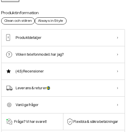
Produktinformation
Clean och stilren
Always in Style
Produktdetaljer
Vilken telefonmodell har jag?
(4.5)
Recensioner
Leverans & returer
Vanliga frågor
Fråga? Vi har svaret!
Flexibla & säkra betalningar