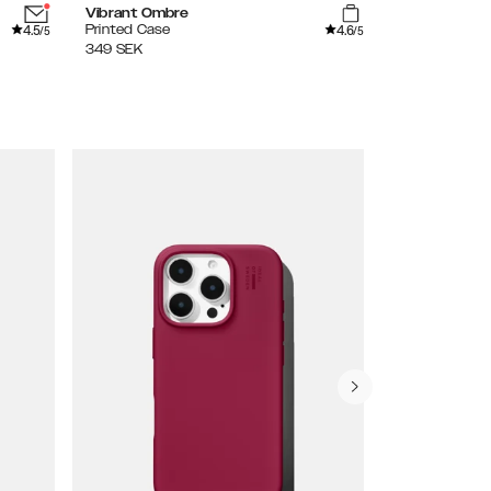
Vibrant Ombre
Mocha Mous
4.5
4.6
Printed Case
Glitter Glow 
/5
/5
349
SEK
399
SEK
279.