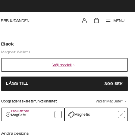
MENU
ERBJUDANDEN
Black
Magnet Wallet+
Välj modell
LÄGG TILL
399
SEK
Uppgradera skalets funktionalitet
Vad är MagSafe?
Populärt val!
Magnetic
MagSafe
Andra designs