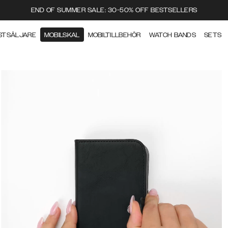
END OF SUMMER SALE: 30-50% OFF BESTSELLERS
STSÄLJARE
MOBILSKAL
MOBILTILLBEHÖR
WATCH BANDS
SETS