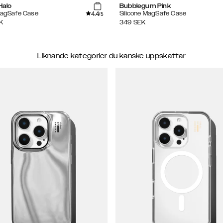
Halo
Bubblegum Pink
4.4
MagSafe Case
Silicone MagSafe Case
/5
K
349
SEK
Liknande kategorier du kanske uppskattar