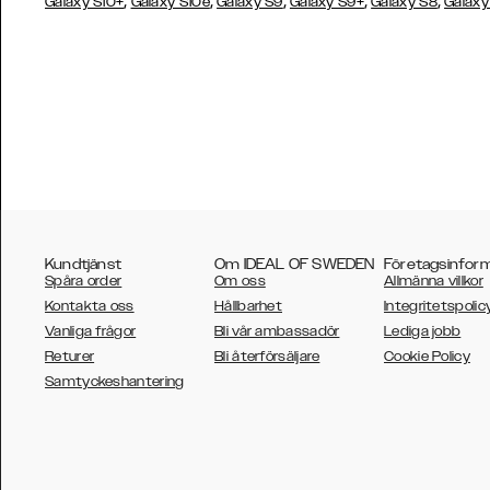
,
,
,
,
,
Galaxy S10+
Galaxy S10e
Galaxy S9
Galaxy S9+
Galaxy S8
Galaxy
Kundtjänst
Om IDEAL OF SWEDEN
Företagsinfor
Spåra order
Om oss
Allmänna villkor
Kontakta oss
Hållbarhet
Integritetspolic
Vanliga frågor
Bli vår ambassadör
Lediga jobb
Returer
Bli återförsäljare
Cookie Policy
AUSTRALIA
Samtyckeshantering
AUSTRIA
BELGIUM