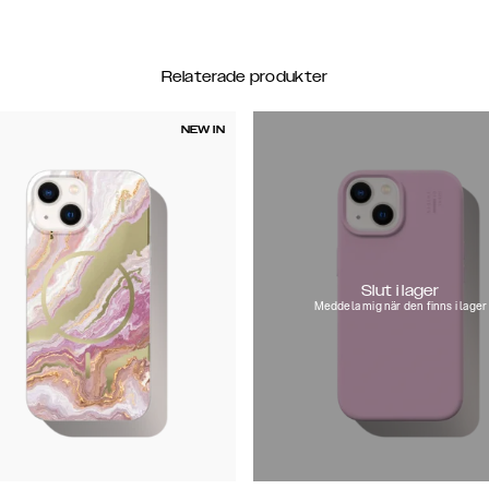
Relaterade produkter
NEW IN
Slut i lager
Meddela mig när den finns i lager