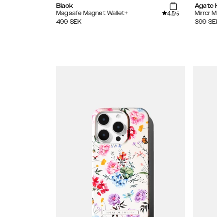
Black
Agate 
4.5
Magsafe Magnet Wallet+
Mirror 
/5
499
SEK
399
SE