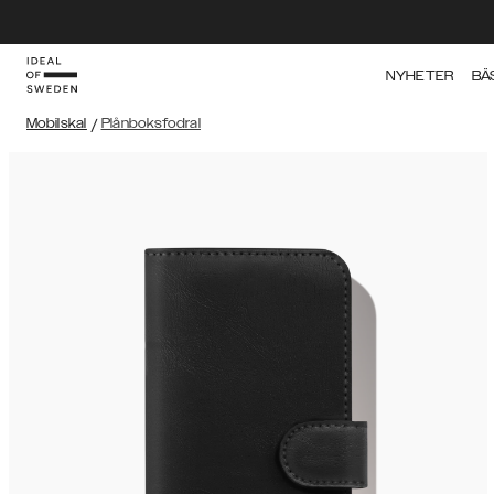
NYHETER
BÄ
Mobilskal
/
Plånboksfodral