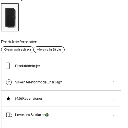
Produktinformation
Clean och stilren
Always in Style
Produktdetaljer
Vilken telefonmodell har jag?
(4.5)
Recensioner
Leverans & returer