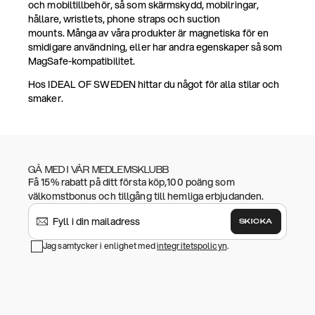
och mobiltillbehör, så som skärmskydd, mobilringar,
hållare, wristlets, phone straps och suction
mounts. Många av våra produkter är magnetiska för en
smidigare användning, eller har andra egenskaper så som
MagSafe-kompatibilitet.
Hos IDEAL OF SWEDEN hittar du något för alla stilar och
smaker.
GÅ MED I VÅR MEDLEMSKLUBB
Få 15% rabatt på ditt första köp,100 poäng som
välkomstbonus och tillgång till hemliga erbjudanden.
SKICKA
Jag samtycker i enlighet med
integritetspolicyn
.