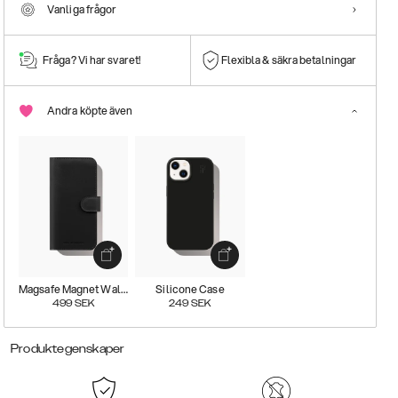
Vanliga frågor
Fråga? Vi har svaret!
Flexibla & säkra betalningar
Andra köpte även
Magsafe Magnet Wallet+
Silicone Case
499
SEK
249
SEK
Produktegenskaper