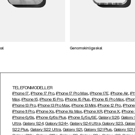
kal
Genomskinliga skal
TELEFONMODELLER
,
,
,
,
iPhone 17
iPhone 17 Pro
iPhone 17 Pro Max
iPhone 17E,
iPhone Air
iP
,
,
,
Max,
iPhone 15,
iPhone 15 Pro
iPhone 15 Plus
iPhone 15 Pro Max
iPhon
,
,
,
,
iPhone 13 Pro
iPhone 13 Pro Max
iPhone 13 Mini
iPhone 12 Pro
iPhone
,
,
,
,
,
iPhone 11 Pro
iPhone Xs
iPhone Xs Max
iPhone XR
iPhone X
iPhone
,
,
iPhone 6/6s
iPhone 6/6s Plus,
iPhone 5/5s/SE
Galaxy S26,
Galaxy
,
Ultra,
Galaxy S24,
Galaxy S24+,
Galaxy S24 Ultra,
Galaxy S23
Galax
,
,
,
,
S22 Plus
Galaxy S22 Ultra
Galaxy S21
Galaxy S21 Plus
Galaxy S21 