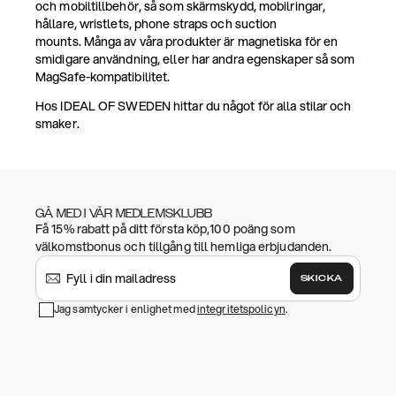
och mobiltillbehör, så som skärmskydd, mobilringar,
hållare, wristlets, phone straps och suction
mounts. Många av våra produkter är magnetiska för en
smidigare användning, eller har andra egenskaper så som
MagSafe-kompatibilitet.
Hos IDEAL OF SWEDEN hittar du något för alla stilar och
smaker.
GÅ MED I VÅR MEDLEMSKLUBB
Få 15% rabatt på ditt första köp,100 poäng som
välkomstbonus och tillgång till hemliga erbjudanden.
SKICKA
Jag samtycker i enlighet med
integritetspolicyn
.