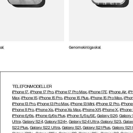
kal
Genomskinliga skal
TELEFONMODELLER
,
,
,
,
iPhone 17
iPhone 17 Pro
iPhone 17 Pro Max
iPhone 17E,
iPhone Air
iP
,
,
,
Max,
iPhone 15,
iPhone 15 Pro
iPhone 15 Plus
iPhone 15 Pro Max
iPhon
,
,
,
,
iPhone 13 Pro
iPhone 13 Pro Max
iPhone 13 Mini
iPhone 12 Pro
iPhone
,
,
,
,
,
iPhone 11 Pro
iPhone Xs
iPhone Xs Max
iPhone XR
iPhone X
iPhone
,
,
iPhone 6/6s
iPhone 6/6s Plus,
iPhone 5/5s/SE
Galaxy S26,
Galaxy
,
Ultra,
Galaxy S24,
Galaxy S24+,
Galaxy S24 Ultra,
Galaxy S23
Galax
,
,
,
,
S22 Plus
Galaxy S22 Ultra
Galaxy S21
Galaxy S21 Plus
Galaxy S21 