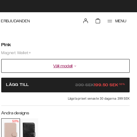
MENU
ERBJUDANDEN
Pink
Magnet Wallet+
Välj modell
-
50
%
LÄGG TILL
399
SEK
199.50
SEK
Lägsta priset senaste 30 dagarna: 399 SEK
Andra designs
50%