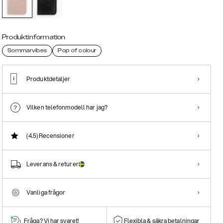
Produktinformation
Sommarvibes
Pop of colour
Produktdetaljer
Vilken telefonmodell har jag?
(4.5)
Recensioner
Leverans & returer
Vanliga frågor
Fråga? Vi har svaret!
Flexibla & säkra betalningar