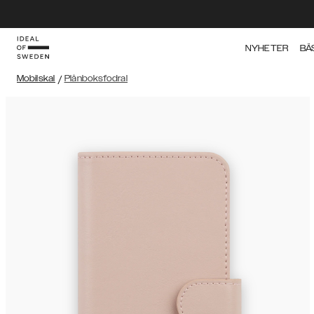
NYHETER
BÄ
Mobilskal
/
Plånboksfodral