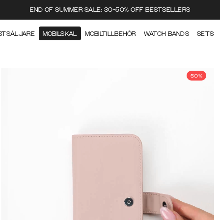
END OF SUMMER SALE: 30-50% OFF BESTSELLERS
STSÄLJARE
MOBILSKAL
MOBILTILLBEHÖR
WATCH BANDS
SETS
50%