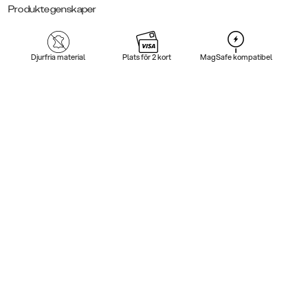
Produktegenskaper
Djurfria material
Plats för 2 kort
MagSafe kompatibel