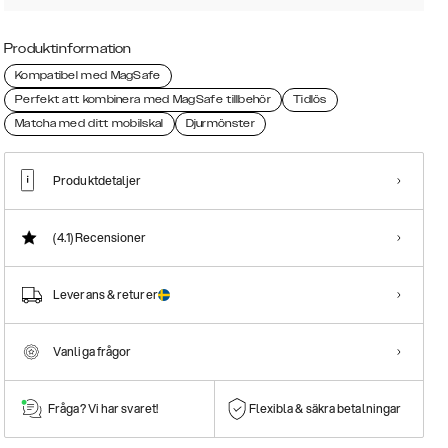
Produktinformation
Kompatibel med MagSafe
Perfekt att kombinera med MagSafe tillbehör
Tidlös
Matcha med ditt mobilskal
Djurmönster
Produktdetaljer
(4.1)
Recensioner
Leverans & returer
Vanliga frågor
Fråga? Vi har svaret!
Flexibla & säkra betalningar