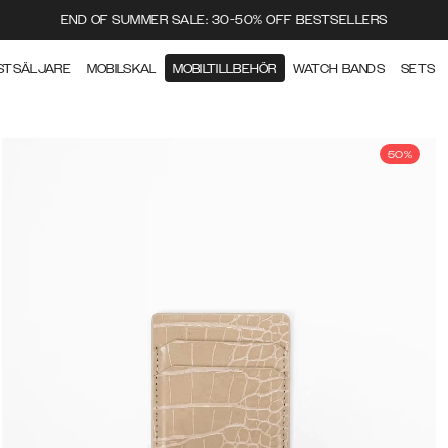
END OF SUMMER SALE: 30-50% OFF BESTSELLERS
STSÄLJARE
MOBILSKAL
MOBILTILLBEHÖR
WATCH BANDS
SETS
50%