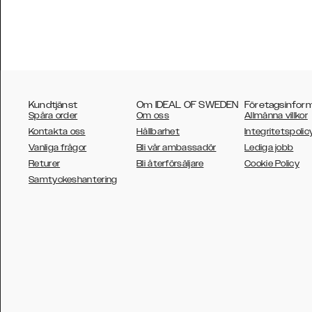
Kundtjänst
Om IDEAL OF SWEDEN
Företagsinfor
Spåra order
Om oss
Allmänna villkor
Kontakta oss
Hållbarhet
Integritetspolic
Vanliga frågor
Bli vår ambassadör
Lediga jobb
Returer
Bli återförsäljare
Cookie Policy
AUSTRALIA
Samtyckeshantering
AUSTRIA
BELGIUM
CANADA
DANSK
DEUTSCH