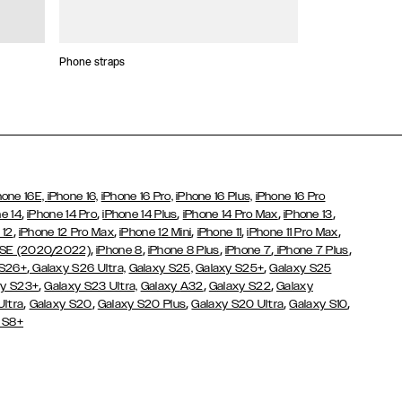
Phone straps
Stickers and Cha
hone 16E,
iPhone 16,
iPhone 16 Pro,
iPhone 16 Plus,
iPhone 16 Pro
,
,
,
,
,
e 14
iPhone 14 Pro
iPhone 14 Plus
iPhone 14 Pro Max
iPhone 13
,
,
,
,
,
 12
iPhone 12 Pro Max
iPhone 12 Mini
iPhone 11
iPhone 11 Pro Max
,
,
,
,
,
 SE (2020/2022)
iPhone 8
iPhone 8 Plus
iPhone 7
iPhone 7 Plus
,
,
 S26+
Galaxy S26 Ultra,
Galaxy S25,
Galaxy S25+
Galaxy S25
,
,
,
y S23+
Galaxy S23 Ultra,
Galaxy
A32
Galaxy S22
Galaxy
,
,
,
,
,
Ultra
Galaxy S20
Galaxy S20 Plus
Galaxy S20 Ultra
Galaxy S10
 S8+