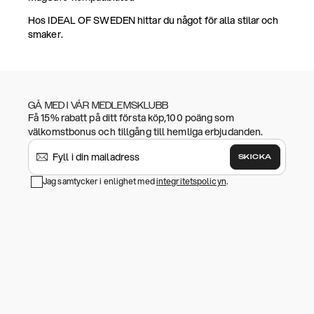
Hos IDEAL OF SWEDEN hittar du något för alla stilar och
smaker.
GÅ MED I VÅR MEDLEMSKLUBB
Få 15% rabatt på ditt första köp,100 poäng som
välkomstbonus och tillgång till hemliga erbjudanden.
SKICKA
Jag samtycker i enlighet med
integritetspolicyn
.