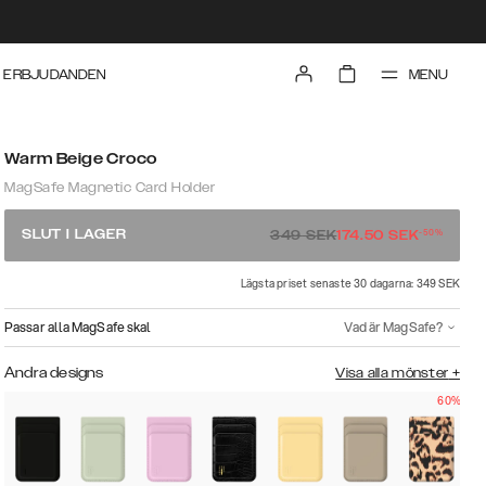
MENU
ERBJUDANDEN
Warm Beige Croco
MagSafe Magnetic Card Holder
-
50
%
SLUT I LAGER
349
SEK
174.50
SEK
Lägsta priset senaste 30 dagarna: 349 SEK
Passar alla MagSafe skal
Vad är MagSafe?
Andra designs
Visa alla mönster
+
60%