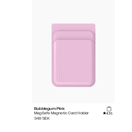
Bubblegum Pink
4.1
MagSafe Magnetic Card Holder
/5
349
SEK