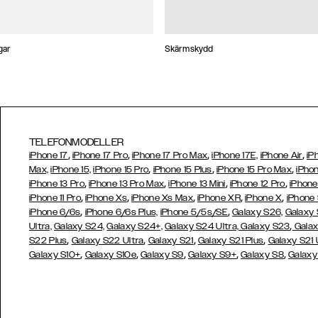
gar
Skärmskydd
TELEFONMODELLER
,
,
,
,
iPhone 17
iPhone 17 Pro
iPhone 17 Pro Max
iPhone 17E,
iPhone Air
iP
,
,
,
Max,
iPhone 15,
iPhone 15 Pro
iPhone 15 Plus
iPhone 15 Pro Max
iPhon
,
,
,
,
iPhone 13 Pro
iPhone 13 Pro Max
iPhone 13 Mini
iPhone 12 Pro
iPhone
,
,
,
,
,
iPhone 11 Pro
iPhone Xs
iPhone Xs Max
iPhone XR
iPhone X
iPhone
,
,
iPhone 6/6s
iPhone 6/6s Plus,
iPhone 5/5s/SE
Galaxy S26,
Galaxy
,
Ultra,
Galaxy S24,
Galaxy S24+,
Galaxy S24 Ultra,
Galaxy S23
Galax
,
,
,
,
S22 Plus
Galaxy S22 Ultra
Galaxy S21
Galaxy S21 Plus
Galaxy S21 
,
,
,
,
,
Galaxy S10+
Galaxy S10e
Galaxy S9
Galaxy S9+
Galaxy S8
Galaxy