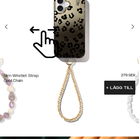
279
SEK
Slim Wristlet Strap
Gold Chain
+
LÄGG TILL