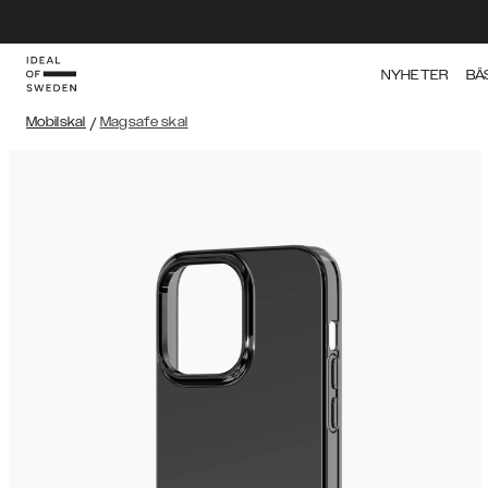
NYHETER
BÄ
Mobilskal
/
Magsafe skal