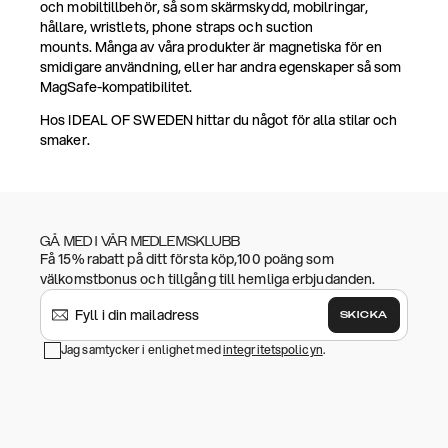
och mobiltillbehör, så som skärmskydd, mobilringar,
hållare, wristlets, phone straps och suction
mounts. Många av våra produkter är magnetiska för en
smidigare användning, eller har andra egenskaper så som
MagSafe-kompatibilitet.
Hos IDEAL OF SWEDEN hittar du något för alla stilar och
smaker.
GÅ MED I VÅR MEDLEMSKLUBB
Få 15% rabatt på ditt första köp,100 poäng som
välkomstbonus och tillgång till hemliga erbjudanden.
SKICKA
Jag samtycker i enlighet med
integritetspolicyn
.