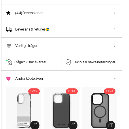
(4.4)
Recensioner
Leverans & returer
Vanliga frågor
Fråga? Vi har svaret!
Flexibla & säkra betalningar
Andra köpte även
50%
50%
50%