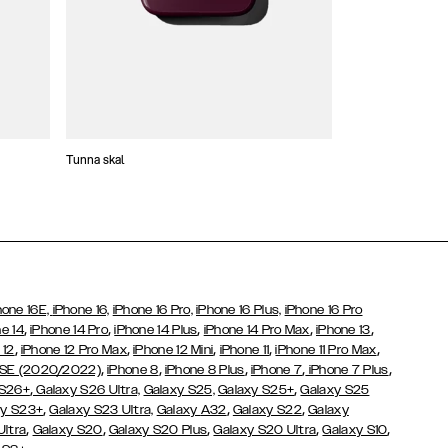
Tunna skal
Plånboksfodral
hone 16E,
iPhone 16,
iPhone 16 Pro,
iPhone 16 Plus,
iPhone 16 Pro
,
,
,
,
,
e 14
iPhone 14 Pro
iPhone 14 Plus
iPhone 14 Pro Max
iPhone 13
,
,
,
,
,
 12
iPhone 12 Pro Max
iPhone 12 Mini
iPhone 11
iPhone 11 Pro Max
,
,
,
,
,
 SE (2020/2022)
iPhone 8
iPhone 8 Plus
iPhone 7
iPhone 7 Plus
,
,
 S26+
Galaxy S26 Ultra,
Galaxy S25,
Galaxy S25+
Galaxy S25
,
,
,
y S23+
Galaxy S23 Ultra,
Galaxy
A32
Galaxy S22
Galaxy
,
,
,
,
,
Ultra
Galaxy S20
Galaxy S20 Plus
Galaxy S20 Ultra
Galaxy S10