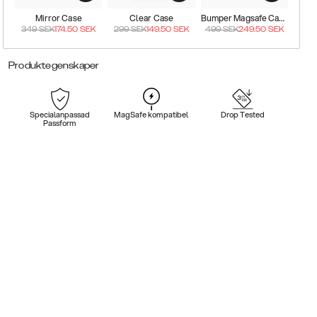
Mirror Case
Clear Case
Bumper Magsafe Case
349
SEK
174.50
SEK
299
SEK
149.50
SEK
499
SEK
249.50
SEK
Produktegenskaper
Specialanpassad
MagSafe kompatibel
Drop Tested
Passform