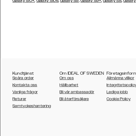
,
,
,
,
,
Galaxy S10+
Galaxy S10e
Galaxy S9
Galaxy S9+
Galaxy S8
Galaxy
Kundtjänst
Om IDEAL OF SWEDEN
Företagsinfor
Spåra order
Om oss
Allmänna villkor
Kontakta oss
Hållbarhet
Integritetspolic
Vanliga frågor
Bli vår ambassadör
Lediga jobb
Returer
Bli återförsäljare
Cookie Policy
AUSTRALIA
Samtyckeshantering
AUSTRIA
BELGIUM