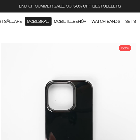
END OF SUMMER SALE: 30-50% OFF BESTSELLERS
STSÄLJARE
MOBILSKAL
MOBILTILLBEHÖR
WATCH BANDS
SETS
50%