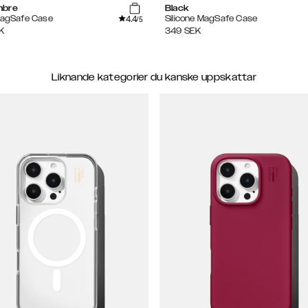
mbre
Black
4.4
MagSafe Case
Silicone MagSafe Case
/5
K
349
SEK
Liknande kategorier du kanske uppskattar