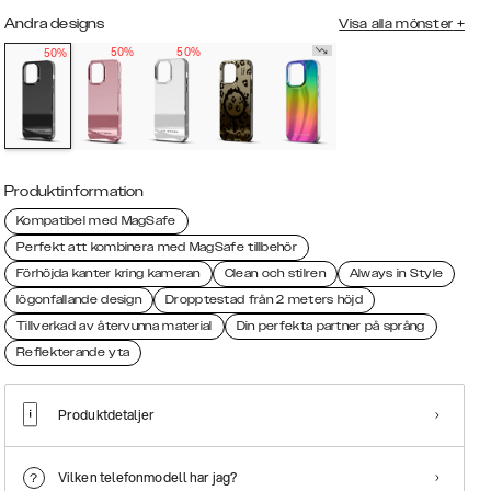
Andra designs
Visa alla mönster
+
50%
50%
50%
Produktinformation
Kompatibel med MagSafe
Perfekt att kombinera med MagSafe tillbehör
Förhöjda kanter kring kameran
Clean och stilren
Always in Style
Iögonfallande design
Dropptestad från 2 meters höjd
Tillverkad av återvunna material
Din perfekta partner på språng
Reflekterande yta
Produktdetaljer
Vilken telefonmodell har jag?