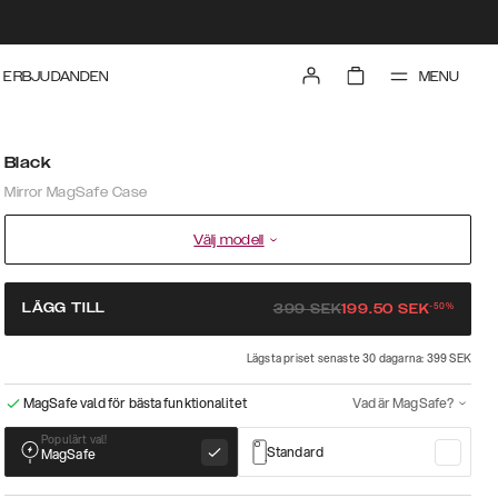
MENU
ERBJUDANDEN
Black
Mirror MagSafe Case
Välj modell
-
50
%
LÄGG TILL
399
SEK
199.50
SEK
Lägsta priset senaste 30 dagarna: 399 SEK
MagSafe vald för bästa funktionalitet
Vad är MagSafe?
Populärt val!
Standard
MagSafe