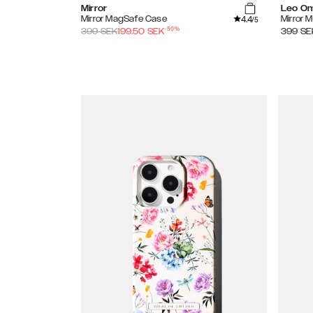
Mirror
Leo O
4.4
Mirror MagSafe Case
Mirror 
/5
-
50
%
399
SEK
199.50
SEK
399
SE