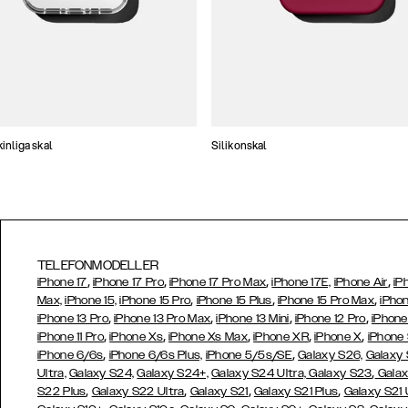
nliga skal
Silikonskal
TELEFONMODELLER
,
,
,
,
iPhone 17
iPhone 17 Pro
iPhone 17 Pro Max
iPhone 17E,
iPhone Air
iP
,
,
,
Max,
iPhone 15,
iPhone 15 Pro
iPhone 15 Plus
iPhone 15 Pro Max
iPhon
,
,
,
,
iPhone 13 Pro
iPhone 13 Pro Max
iPhone 13 Mini
iPhone 12 Pro
iPhone
,
,
,
,
,
iPhone 11 Pro
iPhone Xs
iPhone Xs Max
iPhone XR
iPhone X
iPhone
,
,
iPhone 6/6s
iPhone 6/6s Plus,
iPhone 5/5s/SE
Galaxy S26,
Galaxy
,
Ultra,
Galaxy S24,
Galaxy S24+,
Galaxy S24 Ultra,
Galaxy S23
Galax
,
,
,
,
S22 Plus
Galaxy S22 Ultra
Galaxy S21
Galaxy S21 Plus
Galaxy S21 