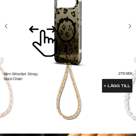
279
SEK
Slim Wristlet Strap
Gold Chain
+
LÄGG TILL