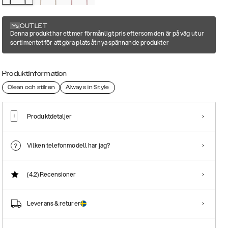
OUTLET
Denna produkt har ett mer förmånligt pris eftersom den är på väg ut ur
sortimentet för att göra plats åt nya spännande produkter
Produktinformation
Clean och stilren
Always in Style
Produktdetaljer
Vilken telefonmodell har jag?
(4.2)
Recensioner
Leverans & returer