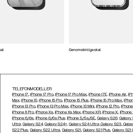
kal
Genomskinliga skal
TELEFONMODELLER
,
,
,
,
iPhone 17
iPhone 17 Pro
iPhone 17 Pro Max
iPhone 17E,
iPhone Air
iP
,
,
,
Max,
iPhone 15,
iPhone 15 Pro
iPhone 15 Plus
iPhone 15 Pro Max
iPhon
,
,
,
,
iPhone 13 Pro
iPhone 13 Pro Max
iPhone 13 Mini
iPhone 12 Pro
iPhone
,
,
,
,
,
iPhone 11 Pro
iPhone Xs
iPhone Xs Max
iPhone XR
iPhone X
iPhone
,
,
iPhone 6/6s
iPhone 6/6s Plus,
iPhone 5/5s/SE
Galaxy S26,
Galaxy
,
Ultra,
Galaxy S24,
Galaxy S24+,
Galaxy S24 Ultra,
Galaxy S23
Galax
,
,
,
,
S22 Plus
Galaxy S22 Ultra
Galaxy S21
Galaxy S21 Plus
Galaxy S21 