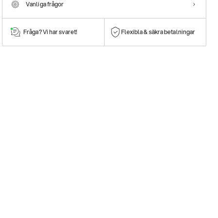
Vanliga frågor
Fråga? Vi har svaret!
Flexibla & säkra betalningar