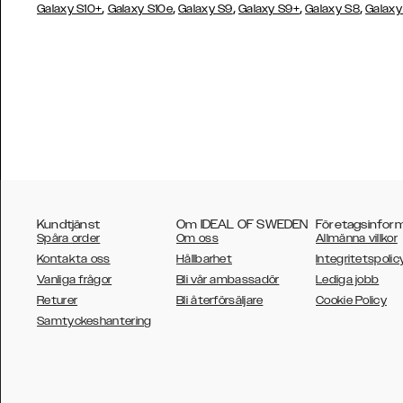
,
,
,
,
,
Galaxy S10+
Galaxy S10e
Galaxy S9
Galaxy S9+
Galaxy S8
Galaxy
Kundtjänst
Om IDEAL OF SWEDEN
Företagsinfor
Spåra order
Om oss
Allmänna villkor
Kontakta oss
Hållbarhet
Integritetspolic
Vanliga frågor
Bli vår ambassadör
Lediga jobb
Returer
Bli återförsäljare
Cookie Policy
AUSTRALIA
Samtyckeshantering
AUSTRIA
BELGIUM