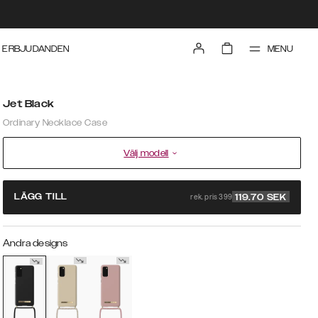
MENU
ERBJUDANDEN
Jet Black
Ordinary Necklace Case
Välj modell
rek. pris 399
LÄGG TILL
119.70
SEK
Andra designs