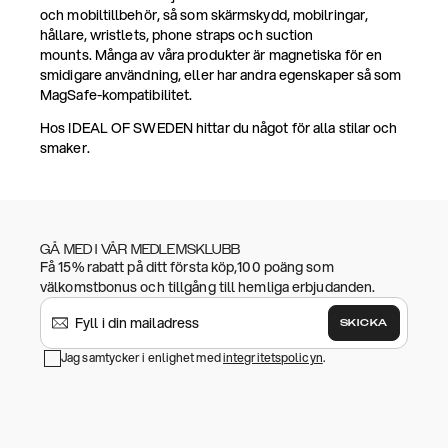
och mobiltillbehör, så som skärmskydd, mobilringar,
hållare, wristlets, phone straps och suction
mounts. Många av våra produkter är magnetiska för en
smidigare användning, eller har andra egenskaper så som
MagSafe-kompatibilitet.
Hos IDEAL OF SWEDEN hittar du något för alla stilar och
smaker.
GÅ MED I VÅR MEDLEMSKLUBB
Få 15% rabatt på ditt första köp,100 poäng som
välkomstbonus och tillgång till hemliga erbjudanden.
SKICKA
Jag samtycker i enlighet med
integritetspolicyn
.