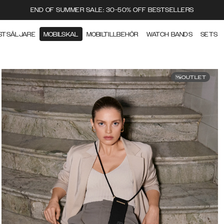
END OF SUMMER SALE: 30-50% OFF BESTSELLERS
STSÄLJARE
MOBILSKAL
MOBILTILLBEHÖR
WATCH BANDS
SETS
OUTLET