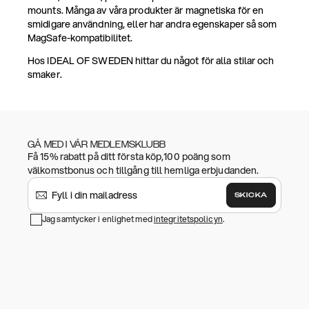
mounts. Många av våra produkter är magnetiska för en
smidigare användning, eller har andra egenskaper så som
MagSafe-kompatibilitet.
Hos IDEAL OF SWEDEN hittar du något för alla stilar och
smaker.
GÅ MED I VÅR MEDLEMSKLUBB
Få 15% rabatt på ditt första köp,100 poäng som
välkomstbonus och tillgång till hemliga erbjudanden.
SKICKA
Jag samtycker i enlighet med
integritetspolicyn
.