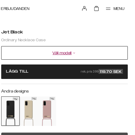
MENU
ERBJUDANDEN
Jet Black
Ordinary Necklace Case
Välj modell
rek. pris 399
LÄGG TILL
119.70
SEK
Andra designs