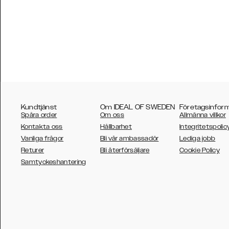
Kundtjänst
Om IDEAL OF SWEDEN
Företagsinfor
Spåra order
Om oss
Allmänna villkor
Kontakta oss
Hållbarhet
Integritetspolic
Vanliga frågor
Bli vår ambassadör
Lediga jobb
Returer
Bli återförsäljare
Cookie Policy
AUSTRALIA
Samtyckeshantering
AUSTRIA
BELGIUM
CANADA