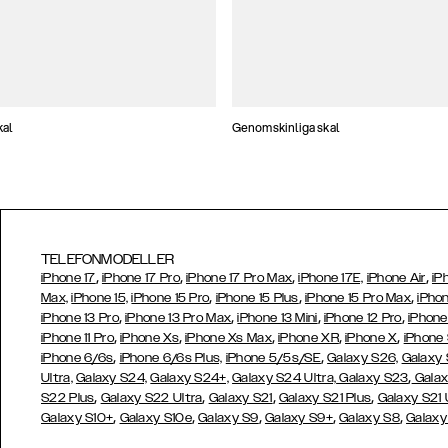
kal
Genomskinliga skal
TELEFONMODELLER
,
,
,
,
iPhone 17
iPhone 17 Pro
iPhone 17 Pro Max
iPhone 17E,
iPhone Air
iP
,
,
,
Max,
iPhone 15,
iPhone 15 Pro
iPhone 15 Plus
iPhone 15 Pro Max
iPhon
,
,
,
,
iPhone 13 Pro
iPhone 13 Pro Max
iPhone 13 Mini
iPhone 12 Pro
iPhone
,
,
,
,
,
iPhone 11 Pro
iPhone Xs
iPhone Xs Max
iPhone XR
iPhone X
iPhone
,
,
iPhone 6/6s
iPhone 6/6s Plus,
iPhone 5/5s/SE
Galaxy S26,
Galaxy
,
Ultra,
Galaxy S24,
Galaxy S24+,
Galaxy S24 Ultra,
Galaxy S23
Galax
,
,
,
,
S22 Plus
Galaxy S22 Ultra
Galaxy S21
Galaxy S21 Plus
Galaxy S21 
,
,
,
,
,
Galaxy S10+
Galaxy S10e
Galaxy S9
Galaxy S9+
Galaxy S8
Galaxy