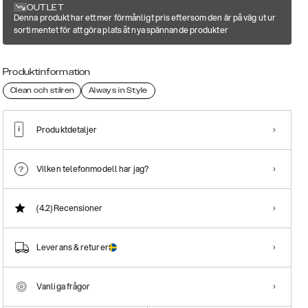
OUTLET
Denna produkt har ett mer förmånligt pris eftersom den är på väg ut ur
sortimentet för att göra plats åt nya spännande produkter
Produktinformation
Clean och stilren
Always in Style
Produktdetaljer
Vilken telefonmodell har jag?
(4.2)
Recensioner
Leverans & returer
Vanliga frågor