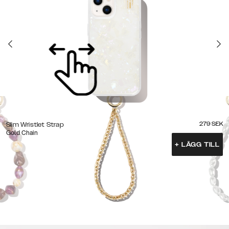
279
SEK
Slim Wristlet Strap
Gold Chain
+
LÄGG TILL