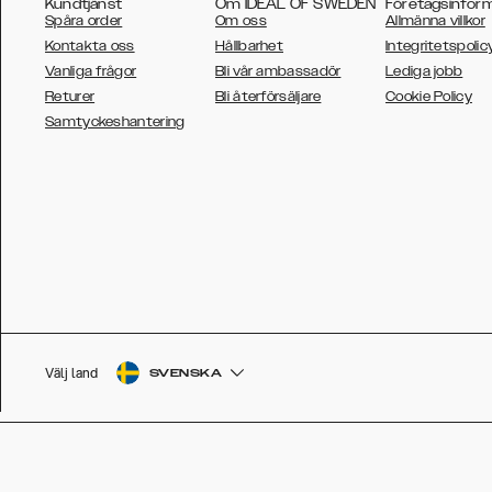
Kundtjänst
Om IDEAL OF SWEDEN
Företagsinfor
Spåra order
Om oss
Allmänna villkor
Kontakta oss
Hållbarhet
Integritetspolic
Vanliga frågor
Bli vår ambassadör
Lediga jobb
Returer
Bli återförsäljare
Cookie Policy
AUSTRALIA
Samtyckeshantering
AUSTRIA
BELGIUM
CANADA
DANSK
DEUTSCH
ESPAÑOL
Välj land
SVENSKA
EU
FRANÇAIS
GLOBAL