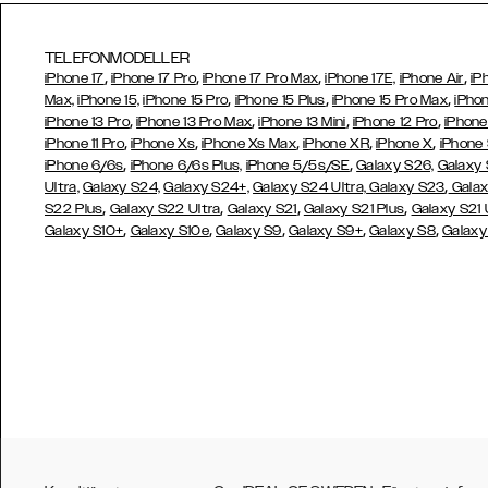
TELEFONMODELLER
,
,
,
,
iPhone 17
iPhone 17 Pro
iPhone 17 Pro Max
iPhone 17E,
iPhone Air
iP
,
,
,
Max,
iPhone 15,
iPhone 15 Pro
iPhone 15 Plus
iPhone 15 Pro Max
iPhon
,
,
,
,
iPhone 13 Pro
iPhone 13 Pro Max
iPhone 13 Mini
iPhone 12 Pro
iPhone
,
,
,
,
,
iPhone 11 Pro
iPhone Xs
iPhone Xs Max
iPhone XR
iPhone X
iPhone
,
,
iPhone 6/6s
iPhone 6/6s Plus,
iPhone 5/5s/SE
Galaxy S26,
Galaxy
,
Ultra,
Galaxy S24,
Galaxy S24+,
Galaxy S24 Ultra,
Galaxy S23
Galax
,
,
,
,
S22 Plus
Galaxy S22 Ultra
Galaxy S21
Galaxy S21 Plus
Galaxy S21 
,
,
,
,
,
Galaxy S10+
Galaxy S10e
Galaxy S9
Galaxy S9+
Galaxy S8
Galaxy