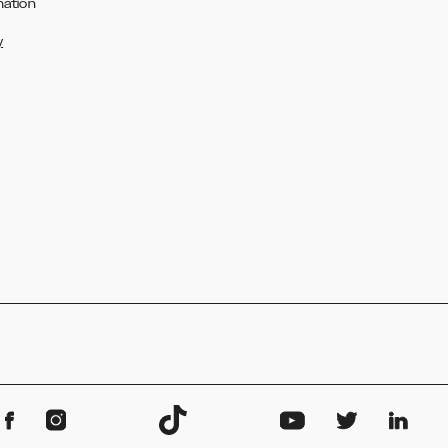
mation
y