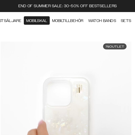
END OF SUMMER SALE: 30-50% OFF BESTSELLERS
STSÄLJARE
MOBILSKAL
MOBILTILLBEHÖR
WATCH BANDS
SETS
OUTLET