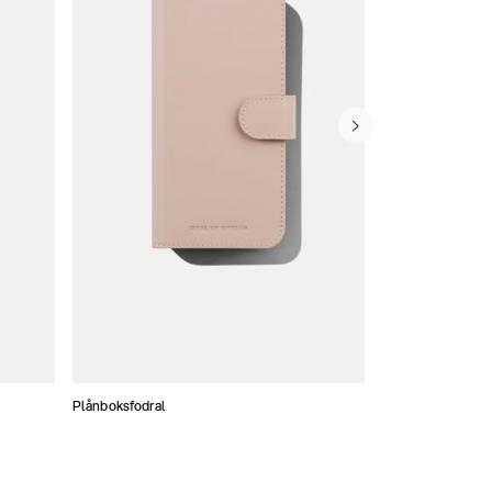
Plånboksfodral
Konstläder skal