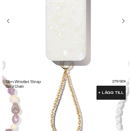
Slim Wristlet Strap
279
SEK
Gold Chain
+
LÄGG TILL