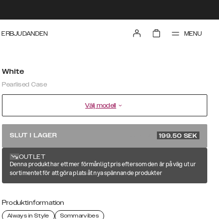
MENU
ERBJUDANDEN
White
Pearlised Case
Välj modell
rek. pris 399
SLUT I LAGER
199.50
SEK
OUTLET
Denna produkt har ett mer förmånligt pris eftersom den är på väg ut ur
sortimentet för att göra plats åt nya spännande produkter
Produktinformation
Always in Style
Sommarvibes