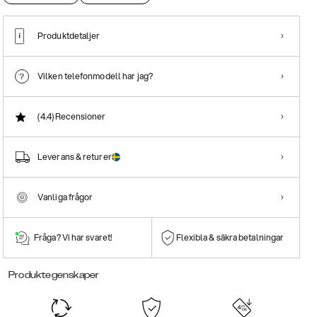
Produktdetaljer
Vilken telefonmodell har jag?
(4.4)
Recensioner
Leverans & returer
Vanliga frågor
Fråga? Vi har svaret!
Flexibla & säkra betalningar
Produktegenskaper