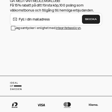
GÅ MED I VÅR MEDLEMSKLUBB
Få 15% rabatt på ditt första köp,100 poäng som
välkomstbonus och tillgång till hemliga erbjudanden.
SKICKA
Jag samtycker i enlighet med
integritetspolicyn
.