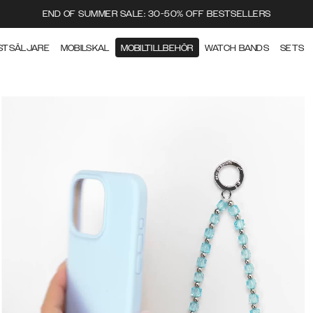
END OF SUMMER SALE: 30-50% OFF BESTSELLERS
STSÄLJARE
MOBILSKAL
MOBILTILLBEHÖR
WATCH BANDS
SETS