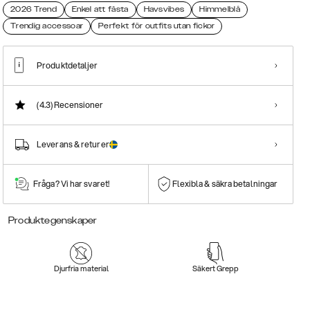
2026 Trend
Enkel att fästa
Havsvibes
Himmelblå
Trendig accessoar
Perfekt för outfits utan fickor
Produktdetaljer
(4.3)
Recensioner
Leverans & returer
Fråga? Vi har svaret!
Flexibla & säkra betalningar
Produktegenskaper
Djurfria material
Säkert Grepp