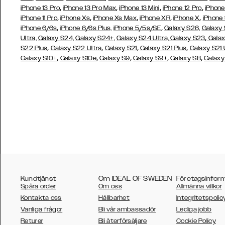
,
,
,
,
iPhone 13 Pro
iPhone 13 Pro Max
iPhone 13 Mini
iPhone 12 Pro
iPhone
,
,
,
,
,
iPhone 11 Pro
iPhone Xs
iPhone Xs Max
iPhone XR
iPhone X
iPhone
,
,
iPhone 6/6s
iPhone 6/6s Plus,
iPhone 5/5s/SE
Galaxy S26,
Galaxy
,
Ultra,
Galaxy S24,
Galaxy S24+,
Galaxy S24 Ultra,
Galaxy S23
Galax
,
,
,
,
S22 Plus
Galaxy S22 Ultra
Galaxy S21
Galaxy S21 Plus
Galaxy S21 
,
,
,
,
,
Galaxy S10+
Galaxy S10e
Galaxy S9
Galaxy S9+
Galaxy S8
Galaxy
Kundtjänst
Om IDEAL OF SWEDEN
Företagsinfor
Spåra order
Om oss
Allmänna villkor
Kontakta oss
Hållbarhet
Integritetspolic
Vanliga frågor
Bli vår ambassadör
Lediga jobb
Returer
Bli återförsäljare
Cookie Policy