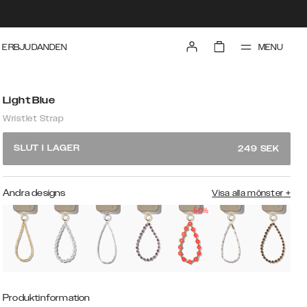
MENU
ERBJUDANDEN
Light Blue
Wristlet Strap
SLUT I LAGER
249
SEK
Andra designs
Visa alla mönster
+
50%
Produktinformation