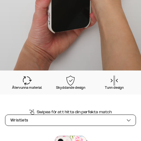
Återvunna material
Skyddande design
Tunn design
Swipea för att hitta din perfekta match
Wristlets