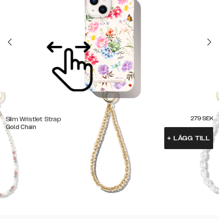
279
SEK
Slim Wristlet Strap
Gold Chain
+
LÄGG TILL