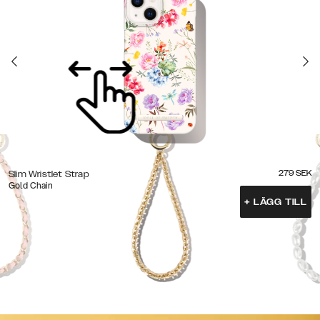
279
SEK
Slim Wristlet Strap
Gold Chain
+
LÄGG TILL