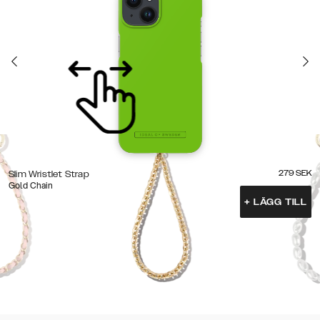
279
SEK
Slim Wristlet Strap
Gold Chain
+
LÄGG TILL