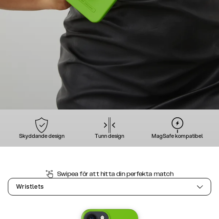
Skyddande design
Tunn design
MagSafe kompatibel
Swipea för att hitta din perfekta match
Wristlets