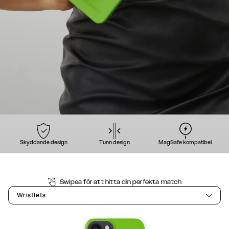
Skyddande design
Tunn design
MagSafe kompatibel
Swipea för att hitta din perfekta match
Wristlets