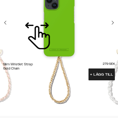
279
SEK
Slim Wristlet Strap
Gold Chain
+
LÄGG TILL