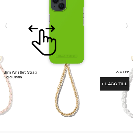
279
SEK
Slim Wristlet Strap
Gold Chain
+
LÄGG TILL