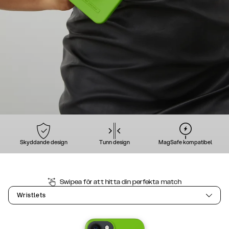
Skyddande design
Tunn design
MagSafe kompatibel
Swipea för att hitta din perfekta match
Wristlets