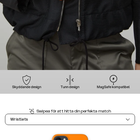
Skyddande design
Tunn design
MagSafe kompatibel
Swipea för att hitta din perfekta match
Wristlets