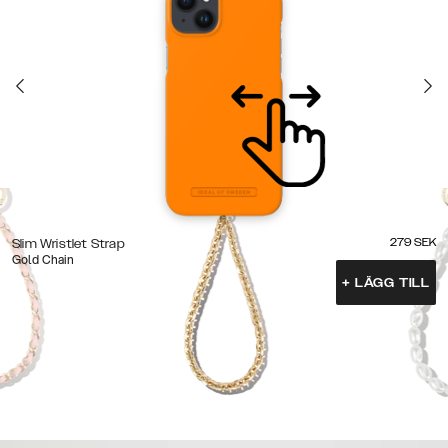
279
SEK
Slim Wristlet Strap
Gold Chain
+
LÄGG TILL