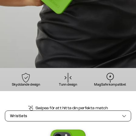
Skyddande design
Tunn design
MagSafe kompatibel
Swipea för att hitta din perfekta match
Wristlets