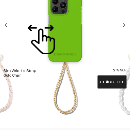
279
SEK
Slim Wristlet Strap
Gold Chain
+
LÄGG TILL