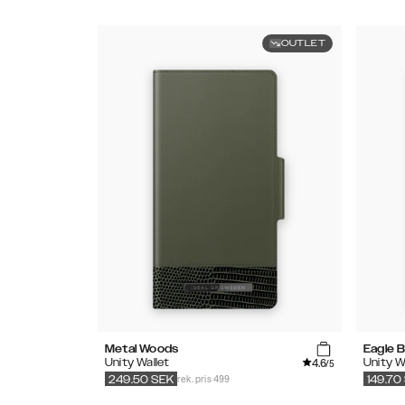
OUTLET
Metal Woods
Eagle B
4.6
Unity Wallet
Unity W
/5
rek. pris 499
249.50
SEK
149.70