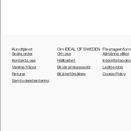
Kundtjänst
Om IDEAL OF SWEDEN
Företagsinfor
Spåra order
Om oss
Allmänna villkor
Kontakta oss
Hållbarhet
Integritetspolic
Vanliga frågor
Bli vår ambassadör
Lediga jobb
Returer
Bli återförsäljare
Cookie Policy
AUSTRALIA
Samtyckeshantering
AUSTRIA
BELGIUM
CANADA
DANSK