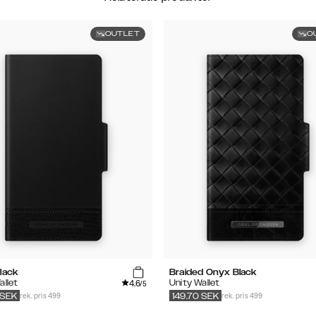
OUTLET
O
lack
Braided Onyx Black
4.6
allet
Unity Wallet
/5
rek. pris 499
rek. pris 499
SEK
149.70
SEK