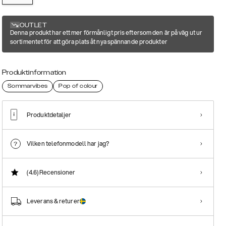
OUTLET
Denna produkt har ett mer förmånligt pris eftersom den är på väg ut ur
sortimentet för att göra plats åt nya spännande produkter
Produktinformation
Sommarvibes
Pop of colour
Produktdetaljer
Vilken telefonmodell har jag?
(4.6)
Recensioner
Leverans & returer