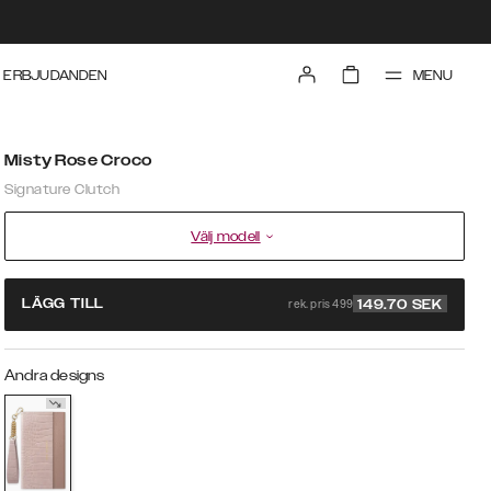
MENU
ERBJUDANDEN
Misty Rose Croco
Signature Clutch
Välj modell
rek. pris 499
LÄGG TILL
149.70
SEK
Andra designs