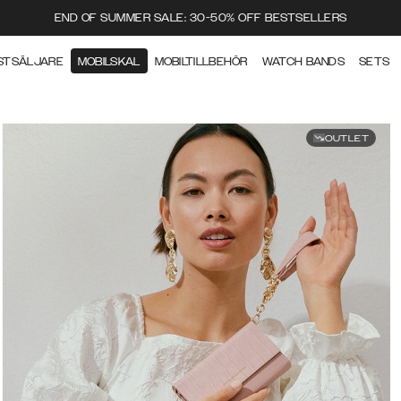
END OF SUMMER SALE: 30-50% OFF BESTSELLERS
STSÄLJARE
MOBILSKAL
MOBILTILLBEHÖR
WATCH BANDS
SETS
OUTLET