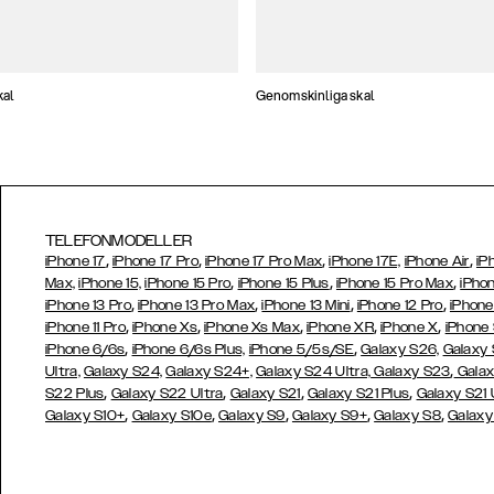
kal
Genomskinliga skal
TELEFONMODELLER
,
,
,
,
iPhone 17
iPhone 17 Pro
iPhone 17 Pro Max
iPhone 17E,
iPhone Air
iP
,
,
,
Max,
iPhone 15,
iPhone 15 Pro
iPhone 15 Plus
iPhone 15 Pro Max
iPhon
,
,
,
,
iPhone 13 Pro
iPhone 13 Pro Max
iPhone 13 Mini
iPhone 12 Pro
iPhone
,
,
,
,
,
iPhone 11 Pro
iPhone Xs
iPhone Xs Max
iPhone XR
iPhone X
iPhone
,
,
iPhone 6/6s
iPhone 6/6s Plus,
iPhone 5/5s/SE
Galaxy S26,
Galaxy
,
Ultra,
Galaxy S24,
Galaxy S24+,
Galaxy S24 Ultra,
Galaxy S23
Galax
,
,
,
,
S22 Plus
Galaxy S22 Ultra
Galaxy S21
Galaxy S21 Plus
Galaxy S21 
,
,
,
,
,
Galaxy S10+
Galaxy S10e
Galaxy S9
Galaxy S9+
Galaxy S8
Galaxy