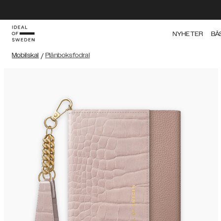
NYHETER
BÄ
Mobilskal
/
Plånboksfodral