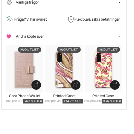
Vanliga frågor
Fråga? Vi har svaret!
Flexibla & säkra betalningar
Andra köpte även
OUTLET
OUTLET
OUTLET
Cora Phone Wallet
Printed Case
Printed Case
rek. pris 499
rek. pris 349
rek. pris 349
149.70
SEK
104.70
SEK
104.70
SEK