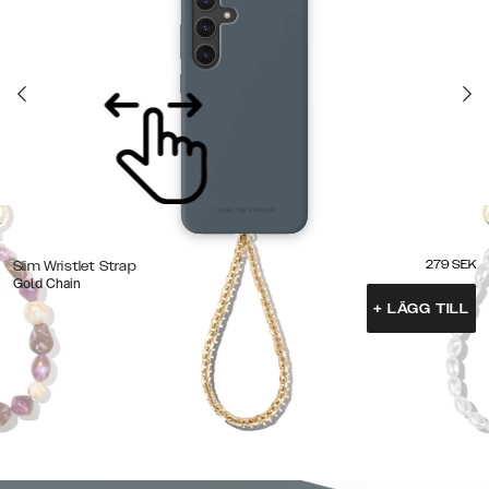
279
SEK
Slim Wristlet Strap
Gold Chain
+
LÄGG TILL