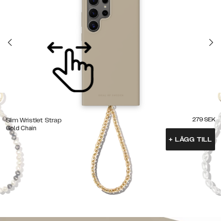
279
SEK
Slim Wristlet Strap
Gold Chain
+
LÄGG TILL