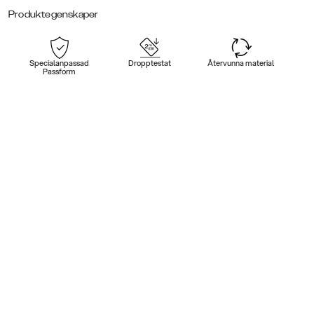
Produktegenskaper
Specialanpassad
Dropptestat
Återvunna material
Passform