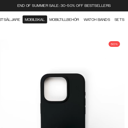
END OF SUMMER SALE: 30-50% OFF BESTSELLERS
STSÄLJARE
MOBILSKAL
MOBILTILLBEHÖR
WATCH BANDS
SETS
50%