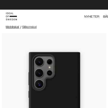
NYHETER
BÄ
Mobilskal
/
Silikonskal