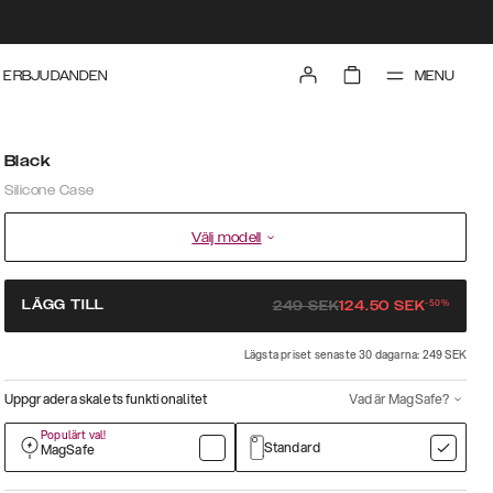
MENU
ERBJUDANDEN
Black
Silicone Case
Välj modell
-
50
%
LÄGG TILL
249
SEK
124.50
SEK
Lägsta priset senaste 30 dagarna: 249 SEK
Uppgradera skalets funktionalitet
Vad är MagSafe?
Populärt val!
Standard
MagSafe