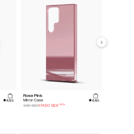
Rose Pink
Mirror
4.5
4.4
Mirror Case
Mirror Case
/5
/5
-
50
%
349
SEK
174.50
SEK
349
SEK
174.5