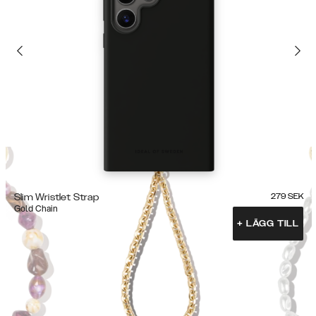
Slim Wristlet Strap
279
SEK
Gold Chain
+
LÄGG TILL