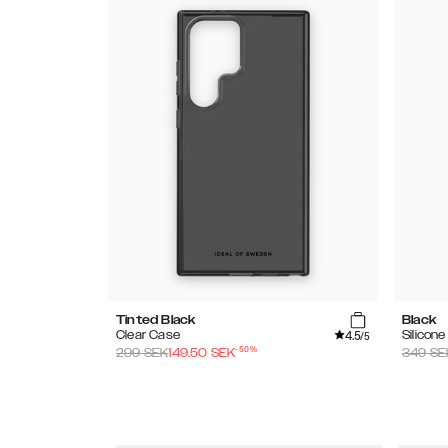
Tinted Black
Black
4.5
Clear Case
Silicon
/5
-
50
%
299
SEK
149.50
SEK
349
SE