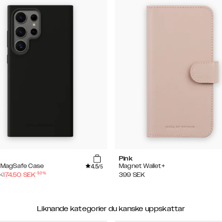
Pink
4.5
e MagSafe Case
Magnet Wallet+
/5
-
50
%
K
174.50
SEK
399
SEK
Liknande kategorier du kanske uppskattar