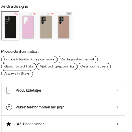
Andra designs
50%
50%
50%
Produktinformation
Förhöjda kanter kring kameran
Vardagssäker favorit
Gjord för att hålla
Mjuk och greppvänlig
Clean och stilren
Always in Style
Produktdetaljer
Vilken telefonmodell har jag?
(4.5)
Recensioner