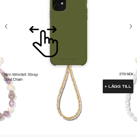
279
SEK
Slim Wristlet Strap
Gold Chain
+
LÄGG TILL