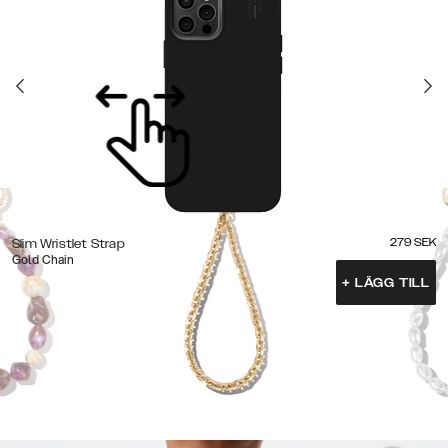
279
SEK
Slim Wristlet Strap
Gold Chain
+
LÄGG TILL