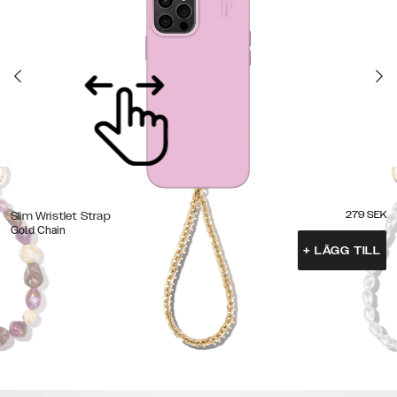
279
SEK
Slim Wristlet Strap
Gold Chain
+
LÄGG TILL