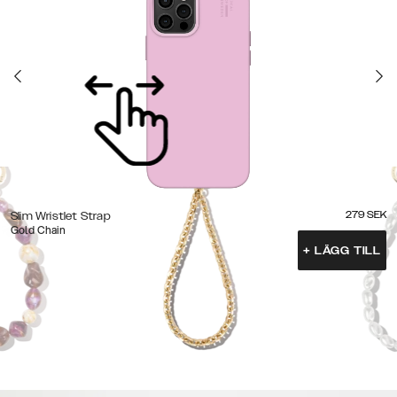
279
SEK
Slim Wristlet Strap
Gold Chain
+
LÄGG TILL