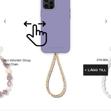
279
SEK
Slim Wristlet Strap
Gold Chain
+
LÄGG TILL