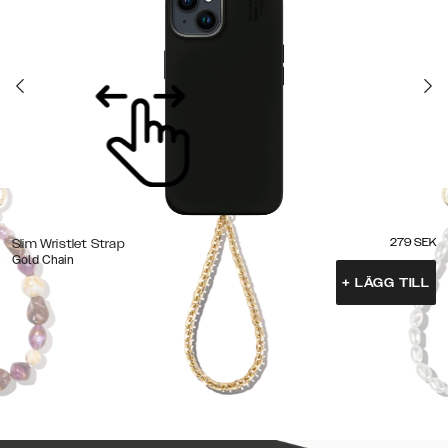
279
SEK
Slim Wristlet Strap
Gold Chain
+
LÄGG TILL