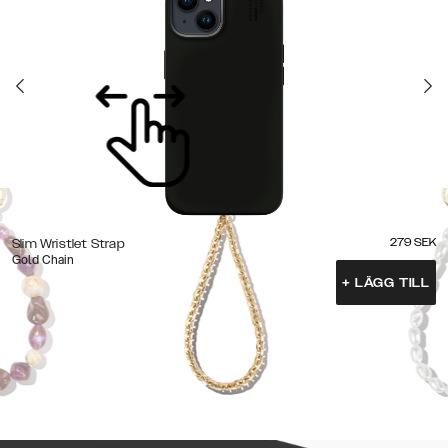
279
SEK
Slim Wristlet Strap
Gold Chain
+
LÄGG TILL