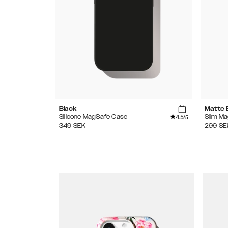
Black
Matte 
4.5
Silicone MagSafe Case
Slim M
/5
349
SEK
299
SE