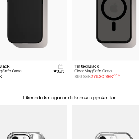
Black
Tinted Black
3.8
agSafe Case
Clear MagSafe Case
/5
-
30
%
K
399
SEK
279.30
SEK
Liknande kategorier du kanske uppskattar