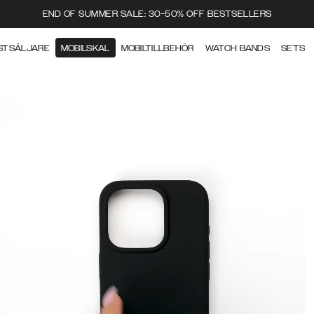
END OF SUMMER SALE: 30-50% OFF BESTSELLERS
STSÄLJARE
MOBILSKAL
MOBILTILLBEHÖR
WATCH BANDS
SETS