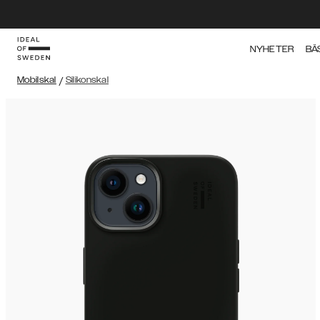
NYHETER
BÄ
Mobilskal
/
Silikonskal