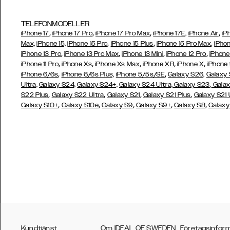
TELEFONMODELLER
,
,
,
,
iPhone 17
iPhone 17 Pro
iPhone 17 Pro Max
iPhone 17E,
iPhone Air
iP
,
,
,
Max,
iPhone 15,
iPhone 15 Pro
iPhone 15 Plus
iPhone 15 Pro Max
iPhon
,
,
,
,
iPhone 13 Pro
iPhone 13 Pro Max
iPhone 13 Mini
iPhone 12 Pro
iPhone
,
,
,
,
,
iPhone 11 Pro
iPhone Xs
iPhone Xs Max
iPhone XR
iPhone X
iPhone
,
,
iPhone 6/6s
iPhone 6/6s Plus,
iPhone 5/5s/SE
Galaxy S26,
Galaxy
,
Ultra,
Galaxy S24,
Galaxy S24+,
Galaxy S24 Ultra,
Galaxy S23
Galax
,
,
,
,
S22 Plus
Galaxy S22 Ultra
Galaxy S21
Galaxy S21 Plus
Galaxy S21 
,
,
,
,
,
Galaxy S10+
Galaxy S10e
Galaxy S9
Galaxy S9+
Galaxy S8
Galaxy
Kundtjänst
Om IDEAL OF SWEDEN
Företagsinfor