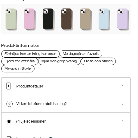
Produktinformation
Förhöjda kanter kring kameran
Vardagssäker favorit
Gjord för att hålla
Mjuk och greppvänlig
Clean och stilren
Always in Style
Produktdetaljer
Vilken telefonmodell har jag?
(4.5)
Recensioner