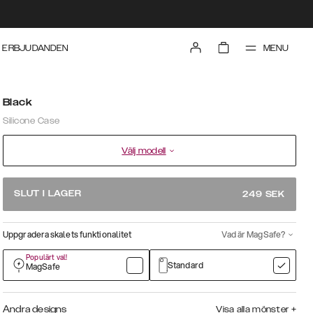
MENU
ERBJUDANDEN
Black
Silicone Case
Välj modell
SLUT I LAGER
249
SEK
Uppgradera skalets funktionalitet
Vad är MagSafe?
Populärt val!
Standard
MagSafe
Andra designs
Visa alla mönster
+