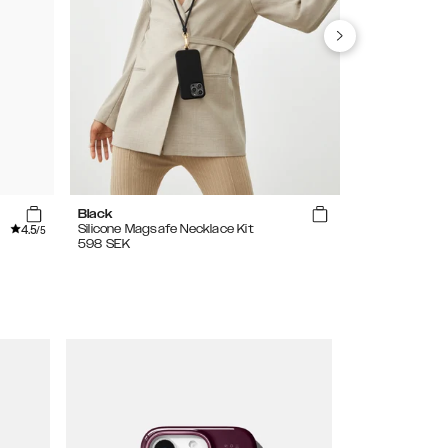
Black
Midnight Blu
4.5
Silicone Magsafe Necklace Kit
Silicone MagS
/5
598
SEK
349
SEK