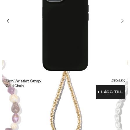
Slim Wristlet Strap
279
SEK
Gold Chain
+
LÄGG TILL