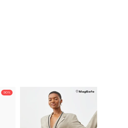
MagSafe
30%