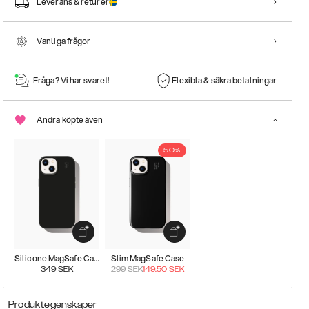
Leverans & returer
Vanliga frågor
Fråga? Vi har svaret!
Flexibla & säkra betalningar
Andra köpte även
50%
Silicone MagSafe Case
Slim MagSafe Case
349
SEK
299
SEK
149.50
SEK
Produktegenskaper